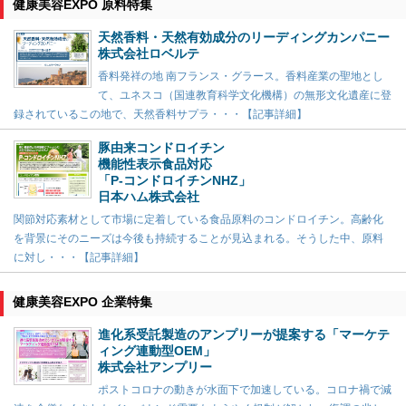
健康美容EXPO 原料特集
天然香料・天然有効成分のリーディングカンパニー
株式会社ロベルテ
香料発祥の地 南フランス・グラース。香料産業の聖地とし
て、ユネスコ（国連教育科学文化機構）の無形文化遺産に登
録されているこの地で、天然香料サプラ・・・【記事詳細】
豚由来コンドロイチン
機能性表示食品対応
「P-コンドロイチンNHZ」
日本ハム株式会社
関節対応素材として市場に定着している食品原料のコンドロイチン。高齢化
を背景にそのニーズは今後も持続することが見込まれる。そうした中、原料
に対し・・・【記事詳細】
健康美容EXPO 企業特集
進化系受託製造のアンプリーが提案する「マーケテ
ィング連動型OEM」
株式会社アンプリー
ポストコロナの動きが水面下で加速している。コロナ禍で減