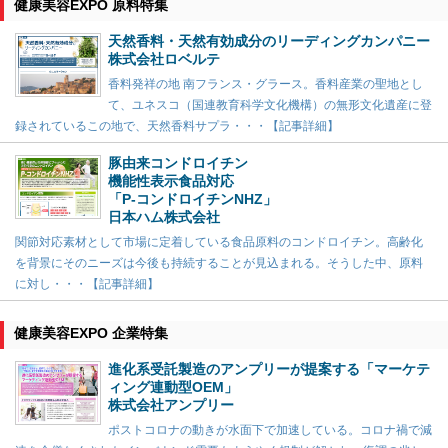
健康美容EXPO 原料特集
天然香料・天然有効成分のリーディングカンパニー
株式会社ロベルテ
香料発祥の地 南フランス・グラース。香料産業の聖地とし
て、ユネスコ（国連教育科学文化機構）の無形文化遺産に登
録されているこの地で、天然香料サプラ・・・【記事詳細】
豚由来コンドロイチン
機能性表示食品対応
「P-コンドロイチンNHZ」
日本ハム株式会社
関節対応素材として市場に定着している食品原料のコンドロイチン。高齢化
を背景にそのニーズは今後も持続することが見込まれる。そうした中、原料
に対し・・・【記事詳細】
健康美容EXPO 企業特集
進化系受託製造のアンプリーが提案する「マーケテ
ィング連動型OEM」
株式会社アンプリー
ポストコロナの動きが水面下で加速している。コロナ禍で減