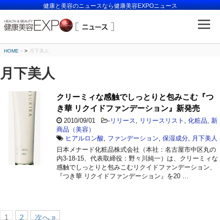
健康と美容のニュースなら健康美容EXPOニュース
HOME
>
月下美人
月下美人
クリーミィな感触でしっとりと包みこむ『つ
き華 リクイドファンデーション』新発売
2010/09/01
-
リリース
,
リリースリスト
,
化粧品
,
新
商品（美容）
ヒアルロン酸
,
ファンデーション
,
保湿成分
,
月下美人
日本メナード化粧品株式会社（本社：名古屋市中区丸の
内3-18-15、代表取締役：野々川純一）は、クリーミィな
感触でしっとりと包みこむリクイドファンデーション、
『つき華 リクイドファンデーション』を20 …
1
2
次へ »