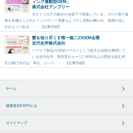
ィング連動型OEM」
株式会社アンプリー
ポストコロナの動きが水面下で加速している。コロナ禍で減
速を余儀なくされたインバウンド需要もようやく規制が解かれ、復調の兆し
がみえつつある・・・【記事詳細】
髪を知り尽くす唯一無二のOEM企業
近代化学株式会社
ヘアケア製品のOEMメーカーとして絶大な信頼を獲得して
いる近代化学。美容室をルーツに90年以上の歴史を刻む同
社が掲げるのは「幸せ」という・・・【記事詳細】
ホーム
健康美容EXPOとは
サイトマップ