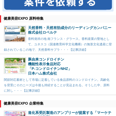
健康美容EXPO 原料特集
天然香料・天然有効成分のリーディングカンパニー
株式会社ロベルテ
香料発祥の地 南フランス・グラース。香料産業の聖地とし
て、ユネスコ（国連教育科学文化機構）の無形文化遺産に登
録されているこの地で、天然香料サプラ・・・【記事詳細】
豚由来コンドロイチン
機能性表示食品対応
「P-コンドロイチンNHZ」
日本ハム株式会社
関節対応素材として市場に定着している食品原料のコンドロイチン。高齢化
を背景にそのニーズは今後も持続することが見込まれる。そうした中、原料
に対し・・・【記事詳細】
健康美容EXPO 企業特集
進化系受託製造のアンプリーが提案する「マーケテ