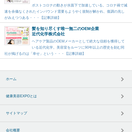
ポストコロナの動きが水面下で加速している。コロナ禍で減
速を余儀なくされたインバウンド需要もようやく規制が解かれ、復調の兆し
がみえつつある・・・【記事詳細】
髪を知り尽くす唯一無二のOEM企業
近代化学株式会社
ヘアケア製品のOEMメーカーとして絶大な信頼を獲得して
いる近代化学。美容室をルーツに90年以上の歴史を刻む同
社が掲げるのは「幸せ」という・・・【記事詳細】
ホーム
健康美容EXPOとは
サイトマップ
会社概要