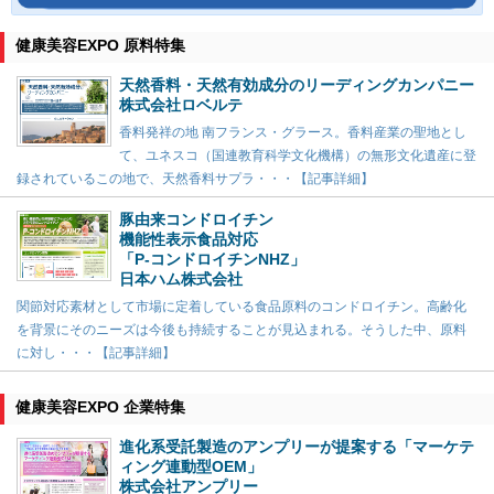
健康美容EXPO 原料特集
天然香料・天然有効成分のリーディングカンパニー
株式会社ロベルテ
香料発祥の地 南フランス・グラース。香料産業の聖地とし
て、ユネスコ（国連教育科学文化機構）の無形文化遺産に登
録されているこの地で、天然香料サプラ・・・【記事詳細】
豚由来コンドロイチン
機能性表示食品対応
「P-コンドロイチンNHZ」
日本ハム株式会社
関節対応素材として市場に定着している食品原料のコンドロイチン。高齢化
を背景にそのニーズは今後も持続することが見込まれる。そうした中、原料
に対し・・・【記事詳細】
健康美容EXPO 企業特集
進化系受託製造のアンプリーが提案する「マーケテ
ィング連動型OEM」
株式会社アンプリー