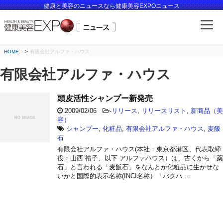
健康と美容のニュースなら健康美容EXPOニュース
HOME
>
有限会社アルファ・ハウス
有限会社アルファ・ハウス
頭皮活性シャンプー新発売
2009/02/06
-
リリース
,
リリースリスト
,
新商品（美
容）
シャンプー
,
化粧品
,
有限会社アルファ・ハウス
,
麦飯
石
有限会社アルファ・ハウス(本社：東京都港区、代表取締
役：山西 裕子、以下 アルファハウス）は、古くから「薬
石」と言われる「麦飯石」をなんとか化粧品に生かせな
いかと国際的表示名称(INCI名称）「バクハ …