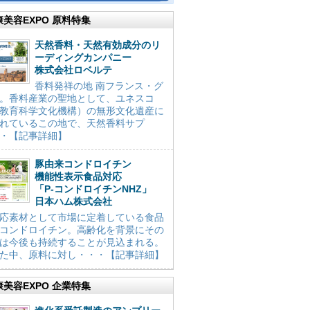
康美容EXPO 原料特集
天然香料・天然有効成分のリ
ーディングカンパニー
株式会社ロベルテ
香料発祥の地 南フランス・グ
。香料産業の聖地として、ユネスコ
教育科学文化機構）の無形文化遺産に
れているこの地で、天然香料サプ
・【記事詳細】
豚由来コンドロイチン
機能性表示食品対応
「P-コンドロイチンNHZ」
日本ハム株式会社
応素材として市場に定着している食品
コンドロイチン。高齢化を背景にその
は今後も持続することが見込まれる。
た中、原料に対し・・・【記事詳細】
康美容EXPO 企業特集