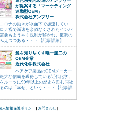
進化系受託製造のアンプリー
が提案する「マーケティング
連動型OEM」
株式会社アンプリー
コロナの動きが水面下で加速してい
ロナ禍で減速を余儀なくされたインバ
需要もようやく規制が解かれ、復調の
みえつつある・・・【記事詳細】
髪を知り尽くす唯一無二の
OEM企業
近代化学株式会社
ヘアケア製品のOEMメーカー
絶大な信頼を獲得している近代化学。
をルーツに90年以上の歴史を刻む同社
るのは「幸せ」という・・・【記事詳
個人情報保護ポリシー
お問合わせ