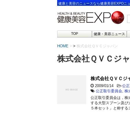
健康と美容のニュースなら健康美容EXPOニ
TOP
健康・美容ニュース
HOME
>
株式会社ＱＶＣジャパン
株式会社ＱＶＣジ
株式会社ＱＶＣジ
2009/01/14
-
公正
公正取引委員会
,
株
公正取引委員会は，株
する大型スプーン及び
５本セット」と称する