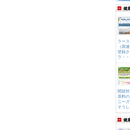
健
ラース
（国連
登録さ
ラ・・
関節対
原料の
ニーズ
そうし
健