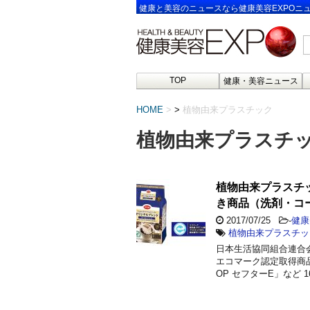
健康と美容のニュースなら健康美容EXPOニ
TOP
健康・美容ニュース
HOME
>
植物由来プラスチック
植物由来プラスチ
植物由来プラスチ
き商品（洗剤・コ
2017/07/25
-
健康
植物由来プラスチッ
日本生活協同組合連合
エコマーク認定取得商品
OP セフターE」など 1