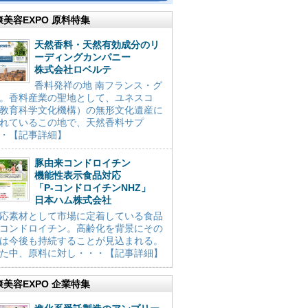
康美容EXPO 原料特集
天然香料・天然有効成分のリ
ーディングカンパニー
株式会社ロベルテ
香料発祥の地 南フランス・グ
。香料産業の聖地として、ユネスコ
教育科学文化機構）の無形文化遺産に
れているこの地で、天然香料サプ
・【記事詳細】
豚由来コンドロイチン
機能性表示食品対応
「P-コンドロイチンNHZ」
日本ハム株式会社
応素材として市場に定着している食品
コンドロイチン。高齢化を背景にその
は今後も持続することが見込まれる。
た中、原料に対し・・・【記事詳細】
康美容EXPO 企業特集