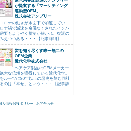
進化系受託製造のアンプリー
が提案する「マーケティング
連動型OEM」
株式会社アンプリー
コロナの動きが水面下で加速してい
ロナ禍で減速を余儀なくされたインバ
需要もようやく規制が解かれ、復調の
みえつつある・・・【記事詳細】
髪を知り尽くす唯一無二の
OEM企業
近代化学株式会社
ヘアケア製品のOEMメーカー
絶大な信頼を獲得している近代化学。
をルーツに90年以上の歴史を刻む同社
るのは「幸せ」という・・・【記事詳
個人情報保護ポリシー
お問合わせ