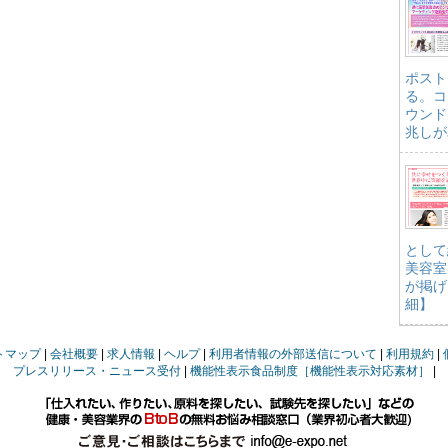
ポスト
る。コ
ウンド
兆しが
として
美容室
が掲げ
細】
トマップ
会社概要
求人情報
ヘルプ
利用者情報の外部送信について
利用規約
プレスリリース・ニュース受付
機能性表示食品制度［機能性表示対応素材］