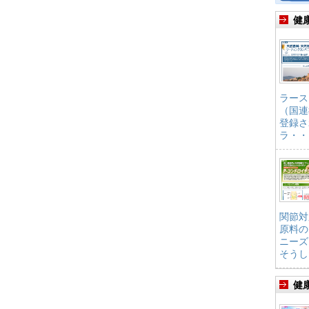
健
ラース
（国連
登録さ
ラ・・
関節対
原料の
ニーズ
そうし
健