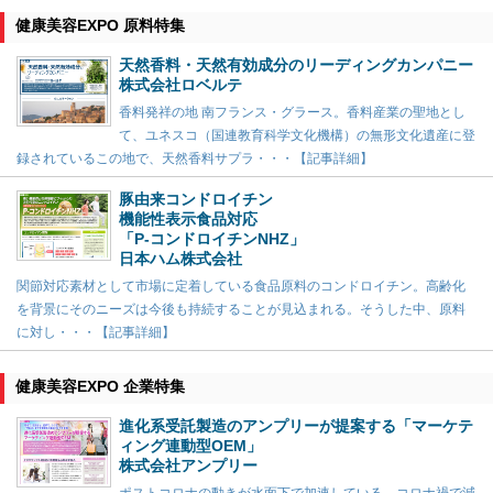
健康美容EXPO 原料特集
天然香料・天然有効成分のリーディングカンパニー
株式会社ロベルテ
香料発祥の地 南フランス・グラース。香料産業の聖地とし
て、ユネスコ（国連教育科学文化機構）の無形文化遺産に登
録されているこの地で、天然香料サプラ・・・【記事詳細】
豚由来コンドロイチン
機能性表示食品対応
「P-コンドロイチンNHZ」
日本ハム株式会社
関節対応素材として市場に定着している食品原料のコンドロイチン。高齢化
を背景にそのニーズは今後も持続することが見込まれる。そうした中、原料
に対し・・・【記事詳細】
健康美容EXPO 企業特集
進化系受託製造のアンプリーが提案する「マーケテ
ィング連動型OEM」
株式会社アンプリー