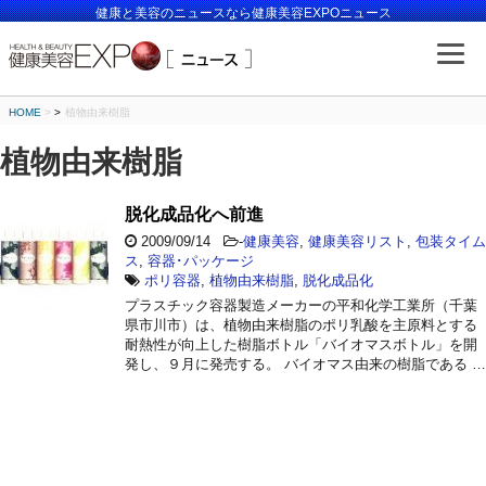
健康と美容のニュースなら健康美容EXPOニュース
HOME
>
植物由来樹脂
植物由来樹脂
脱化成品化へ前進
2009/09/14
-
健康美容
,
健康美容リスト
,
包装タイム
ス
,
容器･パッケージ
ポリ容器
,
植物由来樹脂
,
脱化成品化
プラスチック容器製造メーカーの平和化学工業所（千葉
県市川市）は、植物由来樹脂のポリ乳酸を主原料とする
耐熱性が向上した樹脂ボトル「バイオマスボトル」を開
発し、９月に発売する。 バイオマス由来の樹脂である …