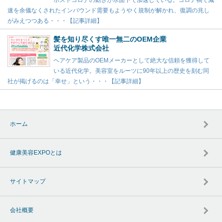
ポストコロナの動きが水面下で加速している。コロナ禍で減
速を余儀なくされたインバウンド需要もようやく規制が解かれ、復調の兆し
がみえつつある・・・【記事詳細】
髪を知り尽くす唯一無二のOEM企業
近代化学株式会社
ヘアケア製品のOEMメーカーとして絶大な信頼を獲得して
いる近代化学。美容室をルーツに90年以上の歴史を刻む同
社が掲げるのは「幸せ」という・・・【記事詳細】
ホーム
健康美容EXPOとは
サイトマップ
会社概要