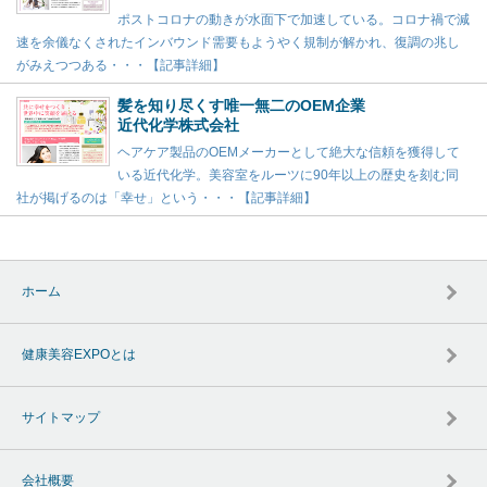
ポストコロナの動きが水面下で加速している。コロナ禍で減
速を余儀なくされたインバウンド需要もようやく規制が解かれ、復調の兆し
がみえつつある・・・【記事詳細】
髪を知り尽くす唯一無二のOEM企業
近代化学株式会社
ヘアケア製品のOEMメーカーとして絶大な信頼を獲得して
いる近代化学。美容室をルーツに90年以上の歴史を刻む同
社が掲げるのは「幸せ」という・・・【記事詳細】
ホーム
健康美容EXPOとは
サイトマップ
会社概要