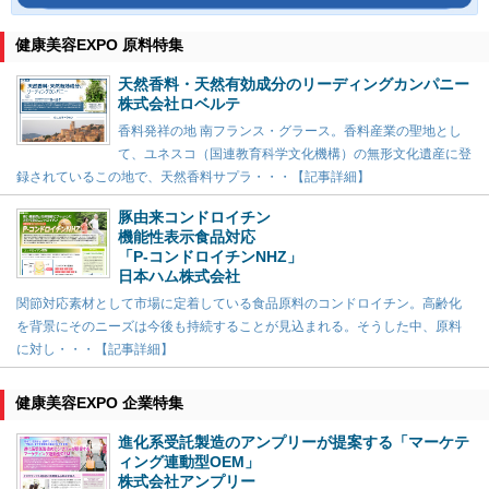
健康美容EXPO 原料特集
天然香料・天然有効成分のリーディングカンパニー
株式会社ロベルテ
香料発祥の地 南フランス・グラース。香料産業の聖地とし
て、ユネスコ（国連教育科学文化機構）の無形文化遺産に登
録されているこの地で、天然香料サプラ・・・【記事詳細】
豚由来コンドロイチン
機能性表示食品対応
「P-コンドロイチンNHZ」
日本ハム株式会社
関節対応素材として市場に定着している食品原料のコンドロイチン。高齢化
を背景にそのニーズは今後も持続することが見込まれる。そうした中、原料
に対し・・・【記事詳細】
健康美容EXPO 企業特集
進化系受託製造のアンプリーが提案する「マーケテ
ィング連動型OEM」
株式会社アンプリー