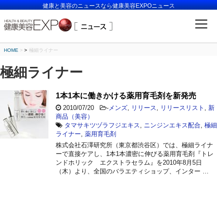
健康と美容のニュースなら健康美容EXPOニュース
HOME
>
極細ライナー
極細ライナー
1本1本に働きかける薬用育毛剤を新発売
2010/07/20
-
メンズ
,
リリース
,
リリースリスト
,
新
商品（美容）
タマサキツヅラフジエキス
,
ニンジンエキス配合
,
極細
ライナー
,
薬用育毛剤
株式会社石澤研究所（東京都渋谷区）では、極細ライナ
ーで直接ケアし、1本1本濃密に伸びる薬用育毛剤『トレ
ンドホリック エクストラセラム』を2010年8月5日
（木）より、全国のバラエティショップ、インター …