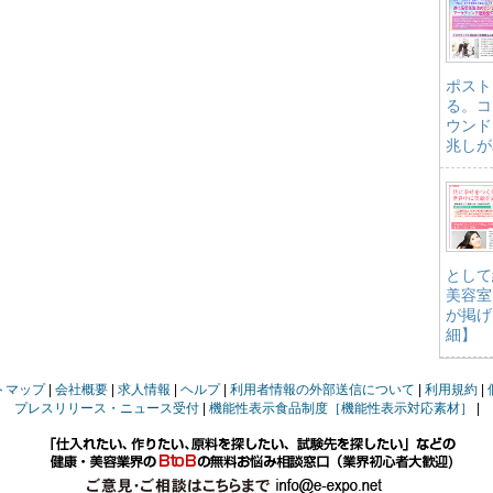
ポスト
る。コ
ウンド
兆しが
として
美容室
が掲げ
細】
トマップ
会社概要
求人情報
ヘルプ
利用者情報の外部送信について
利用規約
プレスリリース・ニュース受付
機能性表示食品制度［機能性表示対応素材］