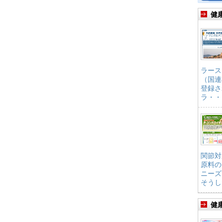
健
ラース
（国連
登録さ
ラ・・
関節対
原料の
ニーズ
そうし
健