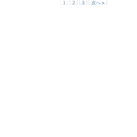
1
2
3
次へ »