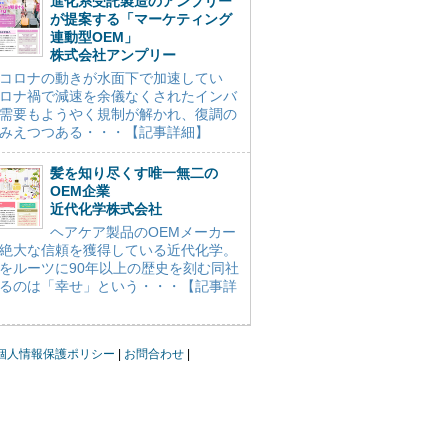
進化系受託製造のアンプリー
が提案する「マーケティング
連動型OEM」
株式会社アンプリー
コロナの動きが水面下で加速してい
ロナ禍で減速を余儀なくされたインバ
需要もようやく規制が解かれ、復調の
みえつつある・・・【記事詳細】
髪を知り尽くす唯一無二の
OEM企業
近代化学株式会社
ヘアケア製品のOEMメーカー
絶大な信頼を獲得している近代化学。
をルーツに90年以上の歴史を刻む同社
るのは「幸せ」という・・・【記事詳
個人情報保護ポリシー
お問合わせ