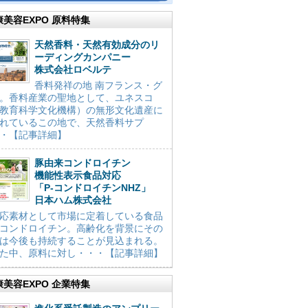
康美容EXPO 原料特集
天然香料・天然有効成分のリ
ーディングカンパニー
株式会社ロベルテ
香料発祥の地 南フランス・グ
。香料産業の聖地として、ユネスコ
教育科学文化機構）の無形文化遺産に
れているこの地で、天然香料サプ
・【記事詳細】
豚由来コンドロイチン
機能性表示食品対応
「P-コンドロイチンNHZ」
日本ハム株式会社
応素材として市場に定着している食品
コンドロイチン。高齢化を背景にその
は今後も持続することが見込まれる。
た中、原料に対し・・・【記事詳細】
康美容EXPO 企業特集