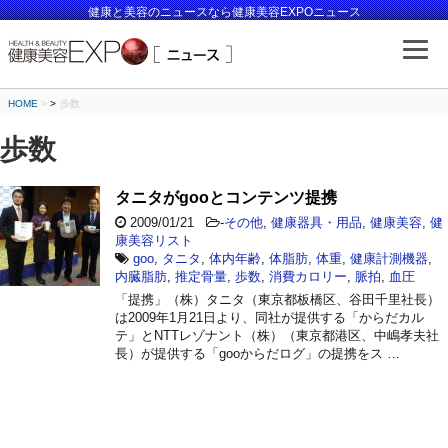
健康と美容のニュースなら健康美容EXPOニュース
HOME
>
歩数
歩数
タニタがgooとコンテンツ提携
2009/01/21
-
その他
,
健康器具・用品
,
健康美容
,
健
康美容リスト
goo
,
タニタ
,
体内年齢
,
体脂肪
,
体重
,
健康計測機器
,
内臓脂肪
,
推定骨量
,
歩数
,
消費カロリー
,
脈拍
,
血圧
「提携」（株）タニタ（東京都板橋区、谷田千里社長）
は2009年1月21日より、同社が提供する「からだカル
テ」とNTTレゾナント（株）（東京都港区、中嶋孝夫社
長）が提供する「gooからだログ」の提携をス …