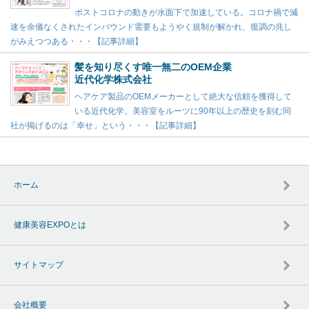
ポストコロナの動きが水面下で加速している。コロナ禍で減
速を余儀なくされたインバウンド需要もようやく規制が解かれ、復調の兆し
がみえつつある・・・【記事詳細】
髪を知り尽くす唯一無二のOEM企業
近代化学株式会社
ヘアケア製品のOEMメーカーとして絶大な信頼を獲得して
いる近代化学。美容室をルーツに90年以上の歴史を刻む同
社が掲げるのは「幸せ」という・・・【記事詳細】
ホーム
健康美容EXPOとは
サイトマップ
会社概要