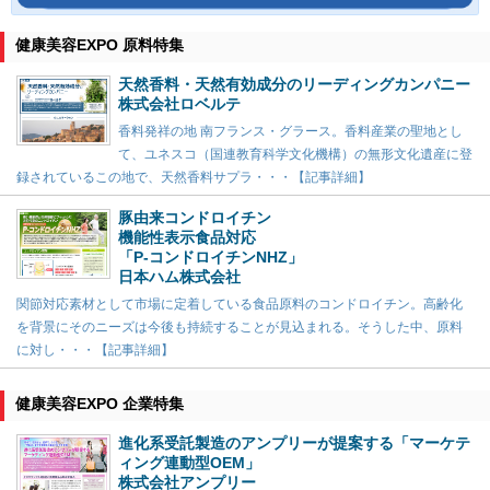
健康美容EXPO 原料特集
天然香料・天然有効成分のリーディングカンパニー
株式会社ロベルテ
香料発祥の地 南フランス・グラース。香料産業の聖地とし
て、ユネスコ（国連教育科学文化機構）の無形文化遺産に登
録されているこの地で、天然香料サプラ・・・【記事詳細】
豚由来コンドロイチン
機能性表示食品対応
「P-コンドロイチンNHZ」
日本ハム株式会社
関節対応素材として市場に定着している食品原料のコンドロイチン。高齢化
を背景にそのニーズは今後も持続することが見込まれる。そうした中、原料
に対し・・・【記事詳細】
健康美容EXPO 企業特集
進化系受託製造のアンプリーが提案する「マーケテ
ィング連動型OEM」
株式会社アンプリー