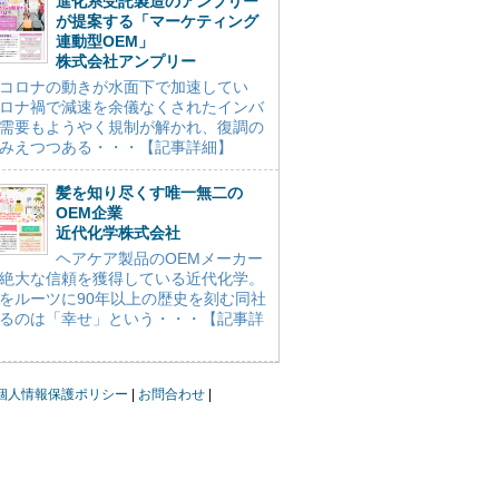
進化系受託製造のアンプリー
が提案する「マーケティング
連動型OEM」
株式会社アンプリー
コロナの動きが水面下で加速してい
ロナ禍で減速を余儀なくされたインバ
需要もようやく規制が解かれ、復調の
みえつつある・・・【記事詳細】
髪を知り尽くす唯一無二の
OEM企業
近代化学株式会社
ヘアケア製品のOEMメーカー
絶大な信頼を獲得している近代化学。
をルーツに90年以上の歴史を刻む同社
るのは「幸せ」という・・・【記事詳
個人情報保護ポリシー
お問合わせ