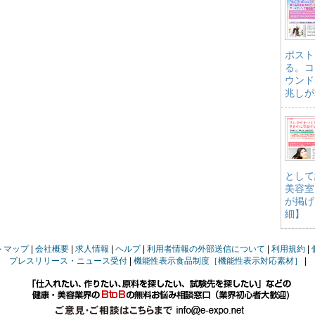
ポスト
る。コ
ウンド
兆しが
として
美容室
が掲げ
細】
トマップ
会社概要
求人情報
ヘルプ
利用者情報の外部送信について
利用規約
プレスリリース・ニュース受付
機能性表示食品制度［機能性表示対応素材］