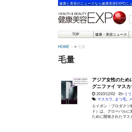
健康と美容のニュースなら健康美容EXPOニ
TOP
健康・美容ニュース
HOME
>
毛量
毛量
アジア女性のため
グニファイ マス
2010/12/02
-
リリ
マスカラ
,
まつ毛
,
エイボン・プロダクツ
ド）は、グローバルに
ために開発されたマスカ