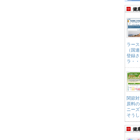
健
ラース
（国連
登録さ
ラ・・
関節対
原料の
ニーズ
そうし
健