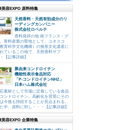
康美容EXPO 原料特集
天然香料・天然有効成分のリ
ーディングカンパニー
株式会社ロベルテ
香料発祥の地 南フランス・グ
。香料産業の聖地として、ユネスコ
教育科学文化機構）の無形文化遺産に
れているこの地で、天然香料サプ
・【記事詳細】
豚由来コンドロイチン
機能性表示食品対応
「P-コンドロイチンNHZ」
日本ハム株式会社
応素材として市場に定着している食品
コンドロイチン。高齢化を背景にその
は今後も持続することが見込まれる。
た中、原料に対し・・・【記事詳細】
康美容EXPO 企業特集