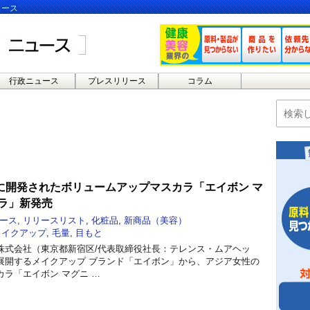
ュース
行政ニュース
プレスリリース
コラム
に開発されたボリュームアップマスカラ「エイボン マ
カラ」新発売
ース
,
リリースリスト
,
化粧品
,
新商品（美容）
メイクアップ
,
毛量
,
目もと
株式会社（東京都新宿区/代表取締役社長：テレンス・ムアヘッ
展開するメイクアップ ブランド「エイボン」から、アジア女性の
ラ「エイボン マグニ …