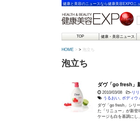
健康と美容のニュースなら健康美容EXPOニ
TOP
健康・美容ニュース
HOME
>
泡立ち
泡立ち
ダヴ「go fres
2010/03/08
-
リリ
うるおい
,
ボディウ
ダヴ「go fresh
た「リニュー」が新登
ケージも白を基調にし