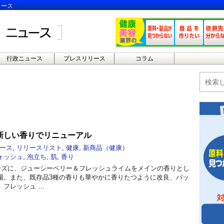
ュース
行政ニュース
プレスリリース
コラム
h」新しい香りでリニューアル
ース
,
リリースリスト
,
健康
,
新商品（健康）
ォッシュ
,
泡立ち
,
肌
,
香り
」シリーズに、ジューシーベリー＆フレッシュライムをメインの香りとし
場。また、既存品3種の香りも華やかに香りたつように改良、パッ
、フレッシュ …