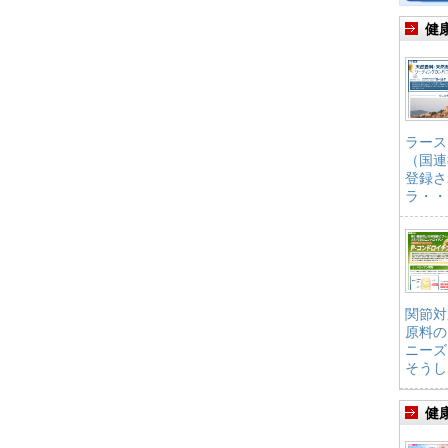
健
ラース
（国連
登録さ
ラ・・
関節対
原料の
ニーズ
そうし
健