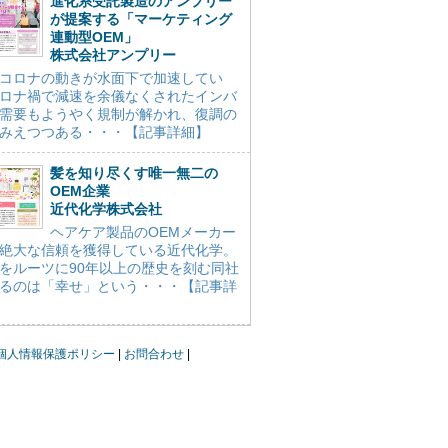
進化系受託製造のアンプリー
が提案する「マーケティング
連動型OEM」
株式会社アンプリー
コロナの動きが水面下で加速してい
ロナ禍で減速を余儀なくされたインバ
需要もようやく規制が解かれ、復調の
みえつつある・・・【記事詳細】
髪を知り尽くす唯一無二の
OEM企業
近代化学株式会社
ヘアケア製品のOEMメーカー
絶大な信頼を獲得している近代化学。
をルーツに90年以上の歴史を刻む同社
るのは「幸せ」という・・・【記事詳
個人情報保護ポリシー
お問合わせ