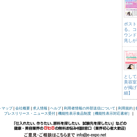
ポスト
る。コ
ウンド
兆しが
として
美容室
が掲げ
細】
トマップ
会社概要
求人情報
ヘルプ
利用者情報の外部送信について
利用規約
プレスリリース・ニュース受付
機能性表示食品制度［機能性表示対応素材］