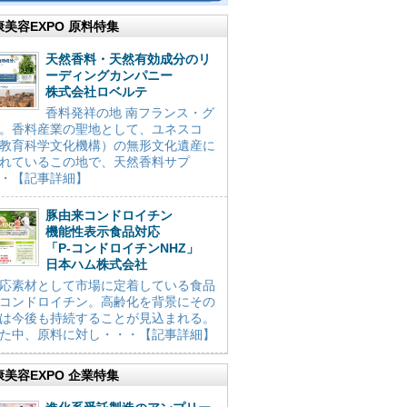
康美容EXPO 原料特集
天然香料・天然有効成分のリ
ーディングカンパニー
株式会社ロベルテ
香料発祥の地 南フランス・グ
。香料産業の聖地として、ユネスコ
教育科学文化機構）の無形文化遺産に
れているこの地で、天然香料サプ
・【記事詳細】
豚由来コンドロイチン
機能性表示食品対応
「P-コンドロイチンNHZ」
日本ハム株式会社
応素材として市場に定着している食品
コンドロイチン。高齢化を背景にその
は今後も持続することが見込まれる。
た中、原料に対し・・・【記事詳細】
康美容EXPO 企業特集