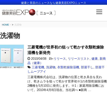
健康と美容のニュースなら健康美容EXPOニュース
HOME
>
洗濯物
洗濯物
三菱電機が世界初の狙って乾かす衣類乾燥除
湿機を新発売
2010/04/08
-
リリース
,
リリースリスト
,
健康
,
新商
品（健康）
三菱電機
,
洗濯物
,
衣類乾燥除湿機
,
部屋干し
,
部屋干
しムーブアイ
三菱電機株式会社は、洗濯物の位置と乾き具合を見わ
け、乾きムラを狙って乾かす世界初※1の衣類乾燥除湿機
2機種を5月10日に発売します。※1：家庭用除湿機にお
いて。2010年4月8日現在。当社調べ ■新商 …