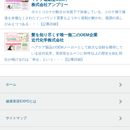
株式会社アンプリー
ポストコロナの動きが水面下で加速している。コロナ禍で減
速を余儀なくされたインバウンド需要もようやく規制が解かれ、復調の兆し
がみえつつある・・・【記事詳細】
髪を知り尽くす唯一無二のOEM企業
近代化学株式会社
ヘアケア製品のOEMメーカーとして絶大な信頼を獲得して
いる近代化学。美容室をルーツに90年以上の歴史を刻む同
社が掲げるのは「幸せ」という・・・【記事詳細】
ホーム
健康美容EXPOとは
サイトマップ