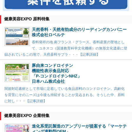
健康美容EXPO 原料特集
天然香料・天然有効成分のリーディングカンパニー
株式会社ロベルテ
香料発祥の地 南フランス・グラース。香料産業の聖地とし
て、ユネスコ（国連教育科学文化機構）の無形文化遺産に登
録されているこの地で、天然香料サプラ・・・【記事詳細】
豚由来コンドロイチン
機能性表示食品対応
「P-コンドロイチンNHZ」
日本ハム株式会社
関節対応素材として市場に定着している食品原料のコンドロイチン。高齢化
を背景にそのニーズは今後も持続することが見込まれる。そうした中、原料
に対し・・・【記事詳細】
健康美容EXPO 企業特集
進化系受託製造のアンプリーが提案する「マーケテ
ィング連動型OEM」