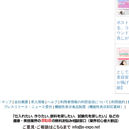
ポスト
る。コ
ウンド
兆しが
として
美容室
が掲げ
細】
トマップ
会社概要
求人情報
ヘルプ
利用者情報の外部送信について
利用規約
プレスリリース・ニュース受付
機能性表示食品制度［機能性表示対応素材］