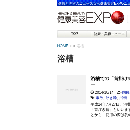
健康と美容のニュースなら健康美容EXPOニ
TOP
健康・美容ニュース
HOME
>
浴槽
浴槽
浴槽での「首掛け
ー
2014/10/14
-
国民
事故
,
浮き輪
,
浴槽
平成24年7月27日、
「首浮き輪」といいま
とから、使用の際は乳