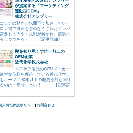
進化系受託製造のアンプリー
が提案する「マーケティング
連動型OEM」
株式会社アンプリー
コロナの動きが水面下で加速してい
ロナ禍で減速を余儀なくされたインバ
需要もようやく規制が解かれ、復調の
みえつつある・・・【記事詳細】
髪を知り尽くす唯一無二の
OEM企業
近代化学株式会社
ヘアケア製品のOEMメーカー
絶大な信頼を獲得している近代化学。
をルーツに90年以上の歴史を刻む同社
るのは「幸せ」という・・・【記事詳
個人情報保護ポリシー
お問合わせ