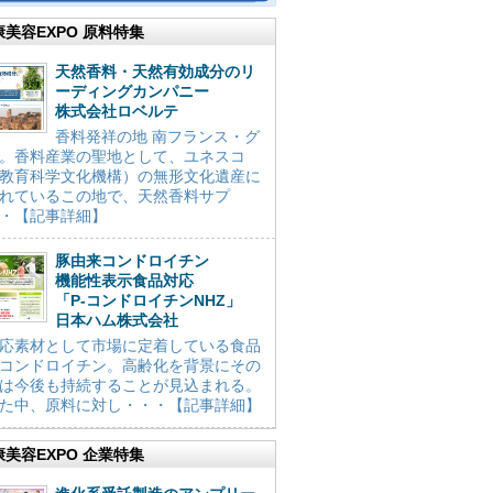
康美容EXPO 原料特集
天然香料・天然有効成分のリ
ーディングカンパニー
株式会社ロベルテ
香料発祥の地 南フランス・グ
。香料産業の聖地として、ユネスコ
教育科学文化機構）の無形文化遺産に
れているこの地で、天然香料サプ
・【記事詳細】
豚由来コンドロイチン
機能性表示食品対応
「P-コンドロイチンNHZ」
日本ハム株式会社
応素材として市場に定着している食品
コンドロイチン。高齢化を背景にその
は今後も持続することが見込まれる。
た中、原料に対し・・・【記事詳細】
康美容EXPO 企業特集