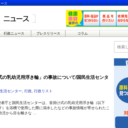
ュース
行政ニュース
プレスリリース
コラム
式の乳幼児用浮き輪」の事故について/国民生活センタ
生活センター
,
行政
,
行政リスト
消費者庁と国民生活センターは、首掛け式の乳幼児用浮き輪（以下
す）を浴槽で使用した際に溺水したなどの事故情報が寄せられたこ
幼児から目を離さな …