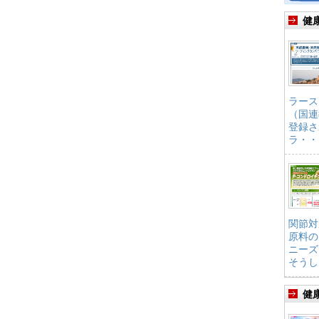
健
ラース
（国連
登録さ
ラ・・
関節対
原料の
ニーズ
そうし
健