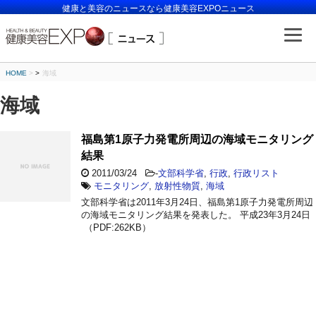
健康と美容のニュースなら健康美容EXPOニュース
HOME
>
海域
海域
福島第1原子力発電所周辺の海域モニタリング
結果
2011/03/24
-
文部科学省
,
行政
,
行政リスト
モニタリング
,
放射性物質
,
海域
文部科学省は2011年3月24日、福島第1原子力発電所周辺
の海域モニタリング結果を発表した。 平成23年3月24日
（PDF:262KB）