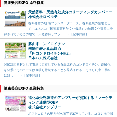
健康美容EXPO 原料特集
天然香料・天然有効成分のリーディングカンパニー
株式会社ロベルテ
香料発祥の地 南フランス・グラース。香料産業の聖地とし
て、ユネスコ（国連教育科学文化機構）の無形文化遺産に登
録されているこの地で、天然香料サプラ・・・【記事詳細】
豚由来コンドロイチン
機能性表示食品対応
「P-コンドロイチンNHZ」
日本ハム株式会社
関節対応素材として市場に定着している食品原料のコンドロイチン。高齢化
を背景にそのニーズは今後も持続することが見込まれる。そうした中、原料
に対し・・・【記事詳細】
健康美容EXPO 企業特集
進化系受託製造のアンプリーが提案する「マーケテ
ィング連動型OEM」
株式会社アンプリー
ポストコロナの動きが水面下で加速している。コロナ禍で減