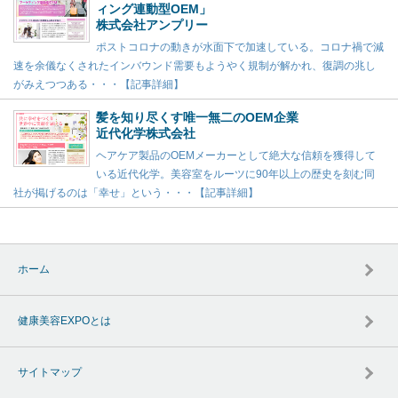
ィング連動型OEM」
株式会社アンプリー
ポストコロナの動きが水面下で加速している。コロナ禍で減
速を余儀なくされたインバウンド需要もようやく規制が解かれ、復調の兆し
がみえつつある・・・【記事詳細】
髪を知り尽くす唯一無二のOEM企業
近代化学株式会社
ヘアケア製品のOEMメーカーとして絶大な信頼を獲得して
いる近代化学。美容室をルーツに90年以上の歴史を刻む同
社が掲げるのは「幸せ」という・・・【記事詳細】
ホーム
健康美容EXPOとは
サイトマップ