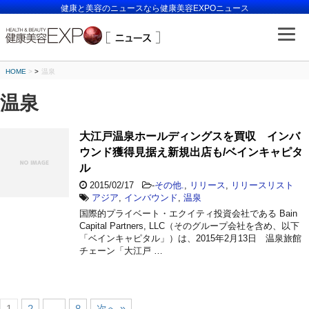
健康と美容のニュースなら健康美容EXPOニュース
HOME
>
温泉
温泉
大江戸温泉ホールディングスを買収 インバ
ウンド獲得見据え新規出店も/ベインキャピタ
ル
2015/02/17
-
その他.
,
リリース
,
リリースリスト
アジア
,
インバウンド
,
温泉
国際的プライベート・エクイティ投資会社である Bain
Capital Partners, LLC（そのグループ会社を含め、以下
「ベインキャピタル」）は、2015年2月13日 温泉旅館
チェーン「大江戸 …
1
2
…
8
次へ »