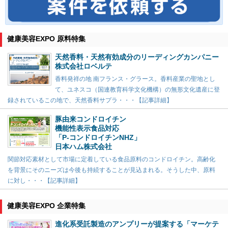
健康美容EXPO 原料特集
天然香料・天然有効成分のリーディングカンパニー
株式会社ロベルテ
香料発祥の地 南フランス・グラース。香料産業の聖地とし
て、ユネスコ（国連教育科学文化機構）の無形文化遺産に登
録されているこの地で、天然香料サプラ・・・【記事詳細】
豚由来コンドロイチン
機能性表示食品対応
「P-コンドロイチンNHZ」
日本ハム株式会社
関節対応素材として市場に定着している食品原料のコンドロイチン。高齢化
を背景にそのニーズは今後も持続することが見込まれる。そうした中、原料
に対し・・・【記事詳細】
健康美容EXPO 企業特集
進化系受託製造のアンプリーが提案する「マーケテ