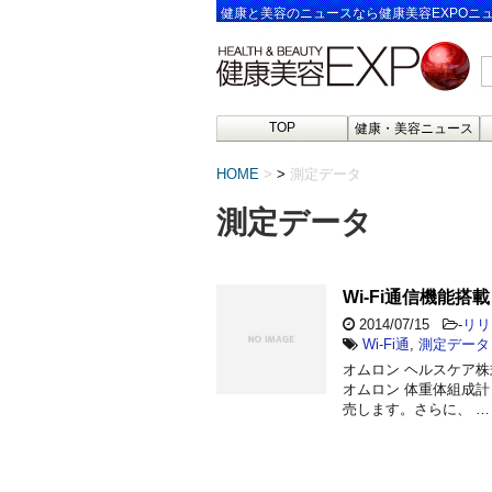
健康と美容のニュースなら健康美容EXPOニ
TOP
健康・美容ニュース
HOME
>
測定データ
測定データ
Wi-Fi通信機能
2014/07/15
-
リリ
Wi-Fi通
,
測定データ
オムロン ヘルスケア株
オムロン 体重体組成計 
売します。さらに、 …