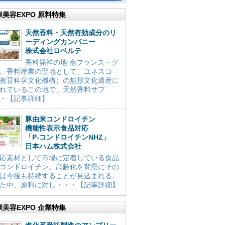
康美容EXPO 原料特集
天然香料・天然有効成分のリ
ーディングカンパニー
株式会社ロベルテ
香料発祥の地 南フランス・グ
。香料産業の聖地として、ユネスコ
教育科学文化機構）の無形文化遺産に
れているこの地で、天然香料サプ
・【記事詳細】
豚由来コンドロイチン
機能性表示食品対応
「P-コンドロイチンNHZ」
日本ハム株式会社
応素材として市場に定着している食品
コンドロイチン。高齢化を背景にその
は今後も持続することが見込まれる。
た中、原料に対し・・・【記事詳細】
康美容EXPO 企業特集