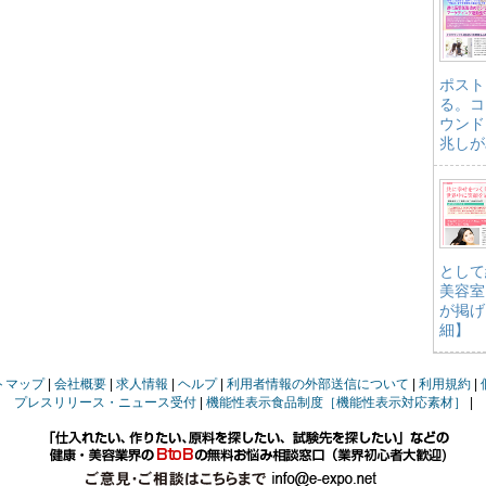
ポスト
る。コ
ウンド
兆しが
として
美容室
が掲げ
細】
トマップ
会社概要
求人情報
ヘルプ
利用者情報の外部送信について
利用規約
プレスリリース・ニュース受付
機能性表示食品制度［機能性表示対応素材］