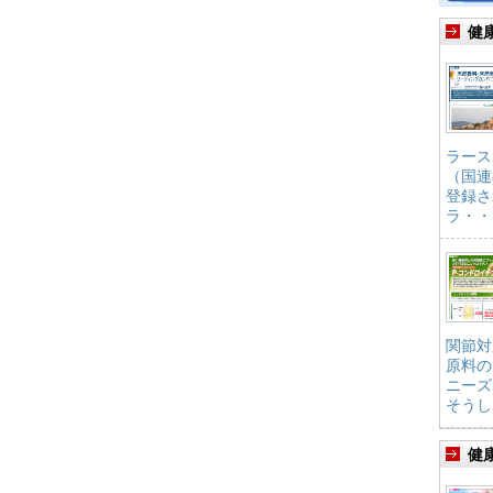
健
ラース
（国連
登録さ
ラ・・
関節対
原料の
ニーズ
そうし
健