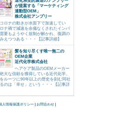
進化系受託製造のアンプリー
が提案する「マーケティング
連動型OEM」
株式会社アンプリー
コロナの動きが水面下で加速してい
ロナ禍で減速を余儀なくされたインバ
需要もようやく規制が解かれ、復調の
みえつつある・・・【記事詳細】
髪を知り尽くす唯一無二の
OEM企業
近代化学株式会社
ヘアケア製品のOEMメーカー
絶大な信頼を獲得している近代化学。
をルーツに90年以上の歴史を刻む同社
るのは「幸せ」という・・・【記事詳
個人情報保護ポリシー
お問合わせ