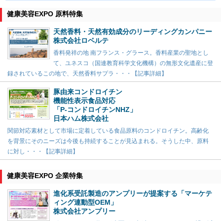
健康美容EXPO 原料特集
天然香料・天然有効成分のリーディングカンパニー
株式会社ロベルテ
香料発祥の地 南フランス・グラース。香料産業の聖地とし
て、ユネスコ（国連教育科学文化機構）の無形文化遺産に登
録されているこの地で、天然香料サプラ・・・【記事詳細】
豚由来コンドロイチン
機能性表示食品対応
「P-コンドロイチンNHZ」
日本ハム株式会社
関節対応素材として市場に定着している食品原料のコンドロイチン。高齢化
を背景にそのニーズは今後も持続することが見込まれる。そうした中、原料
に対し・・・【記事詳細】
健康美容EXPO 企業特集
進化系受託製造のアンプリーが提案する「マーケテ
ィング連動型OEM」
株式会社アンプリー