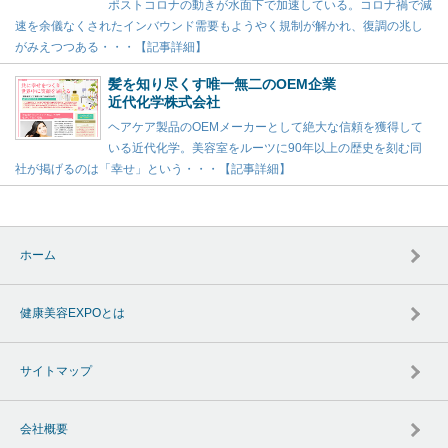
ポストコロナの動きが水面下で加速している。コロナ禍で減
速を余儀なくされたインバウンド需要もようやく規制が解かれ、復調の兆し
がみえつつある・・・【記事詳細】
髪を知り尽くす唯一無二のOEM企業
近代化学株式会社
ヘアケア製品のOEMメーカーとして絶大な信頼を獲得して
いる近代化学。美容室をルーツに90年以上の歴史を刻む同
社が掲げるのは「幸せ」という・・・【記事詳細】
ホーム
健康美容EXPOとは
サイトマップ
会社概要