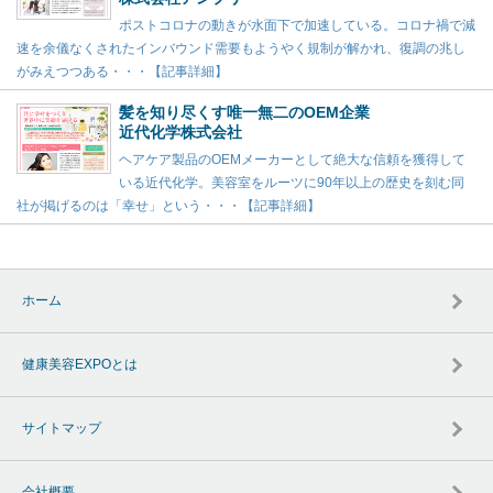
ポストコロナの動きが水面下で加速している。コロナ禍で減
速を余儀なくされたインバウンド需要もようやく規制が解かれ、復調の兆し
がみえつつある・・・【記事詳細】
髪を知り尽くす唯一無二のOEM企業
近代化学株式会社
ヘアケア製品のOEMメーカーとして絶大な信頼を獲得して
いる近代化学。美容室をルーツに90年以上の歴史を刻む同
社が掲げるのは「幸せ」という・・・【記事詳細】
ホーム
健康美容EXPOとは
サイトマップ
会社概要