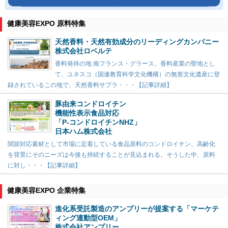
健康美容EXPO 原料特集
天然香料・天然有効成分のリーディングカンパニー
株式会社ロベルテ
香料発祥の地 南フランス・グラース。香料産業の聖地とし
て、ユネスコ（国連教育科学文化機構）の無形文化遺産に登
録されているこの地で、天然香料サプラ・・・【記事詳細】
豚由来コンドロイチン
機能性表示食品対応
「P-コンドロイチンNHZ」
日本ハム株式会社
関節対応素材として市場に定着している食品原料のコンドロイチン。高齢化
を背景にそのニーズは今後も持続することが見込まれる。そうした中、原料
に対し・・・【記事詳細】
健康美容EXPO 企業特集
進化系受託製造のアンプリーが提案する「マーケテ
ィング連動型OEM」
株式会社アンプリー