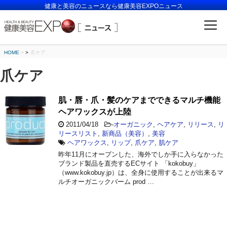
健康と美容のニュースなら健康美容EXPOニュース
HOME
>
爪ケア
爪ケア
肌・唇・爪・髪のケアまでできるマルチ機能
ヘアワックスが上陸
2011/04/18
-
オーガニック
,
ヘアケア
,
リリース
,
リ
リースリスト
,
新商品（美容）
,
美容
ヘアワックス
,
リップ
,
爪ケア
,
肌ケア
昨年11月にオープンした、海外でしか手に入らなかった
ブランド製品を直売するECサイト 「kokobuy」
（www.kokobuy.jp）は、全身に使用することが出来るマ
ルチオーガニックバーム prod …