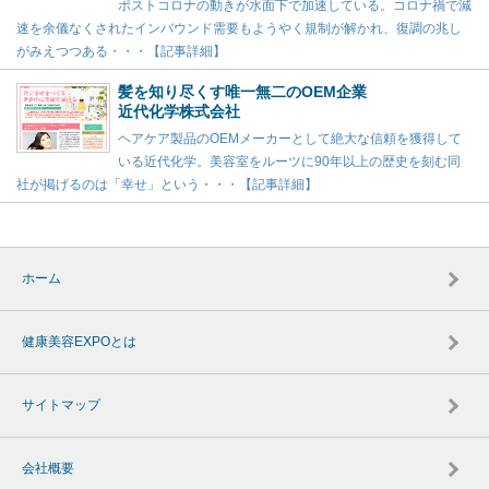
ポストコロナの動きが水面下で加速している。コロナ禍で減
速を余儀なくされたインバウンド需要もようやく規制が解かれ、復調の兆し
がみえつつある・・・【記事詳細】
髪を知り尽くす唯一無二のOEM企業
近代化学株式会社
ヘアケア製品のOEMメーカーとして絶大な信頼を獲得して
いる近代化学。美容室をルーツに90年以上の歴史を刻む同
社が掲げるのは「幸せ」という・・・【記事詳細】
ホーム
健康美容EXPOとは
サイトマップ
会社概要