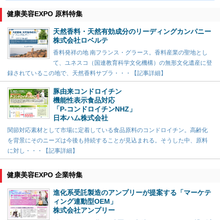
健康美容EXPO 原料特集
天然香料・天然有効成分のリーディングカンパニー
株式会社ロベルテ
香料発祥の地 南フランス・グラース。香料産業の聖地とし
て、ユネスコ（国連教育科学文化機構）の無形文化遺産に登
録されているこの地で、天然香料サプラ・・・【記事詳細】
豚由来コンドロイチン
機能性表示食品対応
「P-コンドロイチンNHZ」
日本ハム株式会社
関節対応素材として市場に定着している食品原料のコンドロイチン。高齢化
を背景にそのニーズは今後も持続することが見込まれる。そうした中、原料
に対し・・・【記事詳細】
健康美容EXPO 企業特集
進化系受託製造のアンプリーが提案する「マーケテ
ィング連動型OEM」
株式会社アンプリー