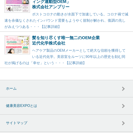
ィング連動型OEM」
株式会社アンプリー
ポストコロナの動きが水面下で加速している。コロナ禍で減
速を余儀なくされたインバウンド需要もようやく規制が解かれ、復調の兆し
がみえつつある・・・【記事詳細】
髪を知り尽くす唯一無二のOEM企業
近代化学株式会社
ヘアケア製品のOEMメーカーとして絶大な信頼を獲得して
いる近代化学。美容室をルーツに90年以上の歴史を刻む同
社が掲げるのは「幸せ」という・・・【記事詳細】
ホーム
健康美容EXPOとは
サイトマップ