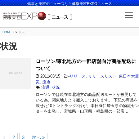
健康と美容のニュースなら健康美容EXPOニュース
HOME
>
状況
状況
ローソン/東北地方の一部店舗向け商品配送に
ついて
2011/03/15
-
リリース
,
リリースリスト
,
東日本大震
災
,
流通
流通
,
状況
ローソンでは現在東北地方の商品配送ルートが被災して
いる為、関東地方より搬入しております。 下記の商品を
載せた10トントラック3台が、本日昼に埼玉県の物流セン
ターを出発し、宮城県・山形県・福島県の一部店 …
1
2
3
次へ »