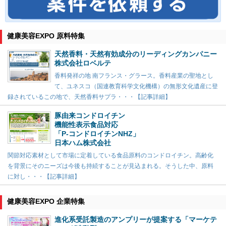
健康美容EXPO 原料特集
天然香料・天然有効成分のリーディングカンパニー
株式会社ロベルテ
香料発祥の地 南フランス・グラース。香料産業の聖地とし
て、ユネスコ（国連教育科学文化機構）の無形文化遺産に登
録されているこの地で、天然香料サプラ・・・【記事詳細】
豚由来コンドロイチン
機能性表示食品対応
「P-コンドロイチンNHZ」
日本ハム株式会社
関節対応素材として市場に定着している食品原料のコンドロイチン。高齢化
を背景にそのニーズは今後も持続することが見込まれる。そうした中、原料
に対し・・・【記事詳細】
健康美容EXPO 企業特集
進化系受託製造のアンプリーが提案する「マーケテ