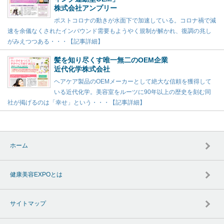
株式会社アンプリー
ポストコロナの動きが水面下で加速している。コロナ禍で減
速を余儀なくされたインバウンド需要もようやく規制が解かれ、復調の兆し
がみえつつある・・・【記事詳細】
髪を知り尽くす唯一無二のOEM企業
近代化学株式会社
ヘアケア製品のOEMメーカーとして絶大な信頼を獲得して
いる近代化学。美容室をルーツに90年以上の歴史を刻む同
社が掲げるのは「幸せ」という・・・【記事詳細】
ホーム
健康美容EXPOとは
サイトマップ