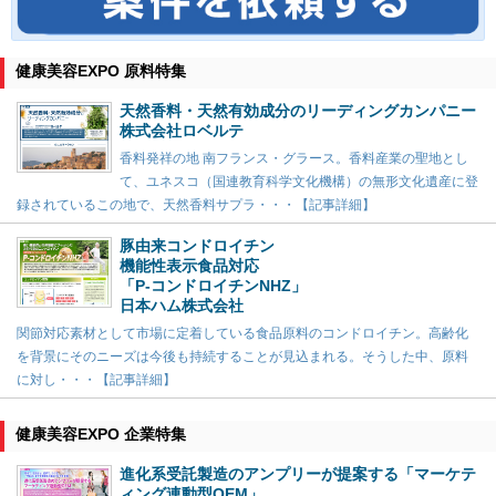
健康美容EXPO 原料特集
天然香料・天然有効成分のリーディングカンパニー
株式会社ロベルテ
香料発祥の地 南フランス・グラース。香料産業の聖地とし
て、ユネスコ（国連教育科学文化機構）の無形文化遺産に登
録されているこの地で、天然香料サプラ・・・【記事詳細】
豚由来コンドロイチン
機能性表示食品対応
「P-コンドロイチンNHZ」
日本ハム株式会社
関節対応素材として市場に定着している食品原料のコンドロイチン。高齢化
を背景にそのニーズは今後も持続することが見込まれる。そうした中、原料
に対し・・・【記事詳細】
健康美容EXPO 企業特集
進化系受託製造のアンプリーが提案する「マーケテ
ィング連動型OEM」