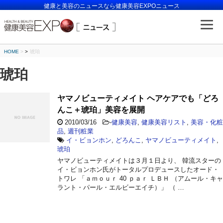
健康と美容のニュースなら健康美容EXPOニュース
HOME
>
琥珀
琥珀
ヤマノビューティメイト ヘアケアでも「どろ
んこ＋琥珀」美容を展開
2010/03/16
-
健康美容
,
健康美容リスト
,
美容・化粧
品
,
週刊粧業
イ・ビョンホン
,
どろんこ
,
ヤマノビューティメイト
,
琥珀
ヤマノビューティメイトは３月１日より、 韓流スターの
イ・ビョンホン氏がトータルプロデュースしたオード・
トワレ 「ａｍｏｕｒ 40 ｐａｒ ＬＢＨ （アムール・キャ
ラント・パール・エルビーエイチ）」 （ …