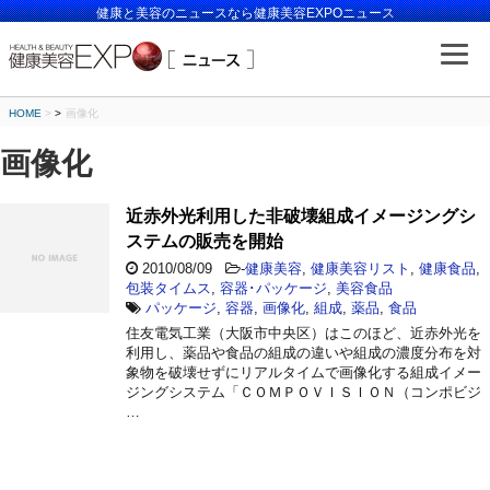
健康と美容のニュースなら健康美容EXPOニュース
HOME
>
画像化
画像化
近赤外光利用した非破壊組成イメージングシ
ステムの販売を開始
2010/08/09
-
健康美容
,
健康美容リスト
,
健康食品
,
包装タイムス
,
容器･パッケージ
,
美容食品
パッケージ
,
容器
,
画像化
,
組成
,
薬品
,
食品
住友電気工業（大阪市中央区）はこのほど、近赤外光を
利用し、薬品や食品の組成の違いや組成の濃度分布を対
象物を破壊せずにリアルタイムで画像化する組成イメー
ジングシステム「ＣＯＭＰＯＶＩＳＩＯＮ（コンポビジ
…