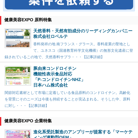
健康美容EXPO 原料特集
天然香料・天然有効成分のリーディングカンパニー
株式会社ロベルテ
香料発祥の地 南フランス・グラース。香料産業の聖地とし
て、ユネスコ（国連教育科学文化機構）の無形文化遺産に登
録されているこの地で、天然香料サプラ・・・【記事詳細】
豚由来コンドロイチン
機能性表示食品対応
「P-コンドロイチンNHZ」
日本ハム株式会社
関節対応素材として市場に定着している食品原料のコンドロイチン。高齢化
を背景にそのニーズは今後も持続することが見込まれる。そうした中、原料
に対し・・・【記事詳細】
健康美容EXPO 企業特集
進化系受託製造のアンプリーが提案する「マーケテ
ィング連動型OEM」