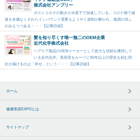
株式会社アンプリー
ポストコロナの動きが水面下で加速している。コロナ禍で減
速を余儀なくされたインバウンド需要もようやく規制が解かれ、復調の兆し
がみえつつある・・・【記事詳細】
髪を知り尽くす唯一無二のOEM企業
近代化学株式会社
ヘアケア製品のOEMメーカーとして絶大な信頼を獲得して
いる近代化学。美容室をルーツに90年以上の歴史を刻む同
社が掲げるのは「幸せ」という・・・【記事詳細】
ホーム
健康美容EXPOとは
サイトマップ