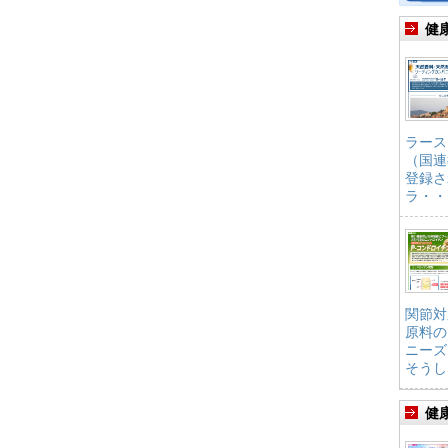
健
ラース
（国連
登録さ
ラ・・
関節対
原料の
ニーズ
そうし
健