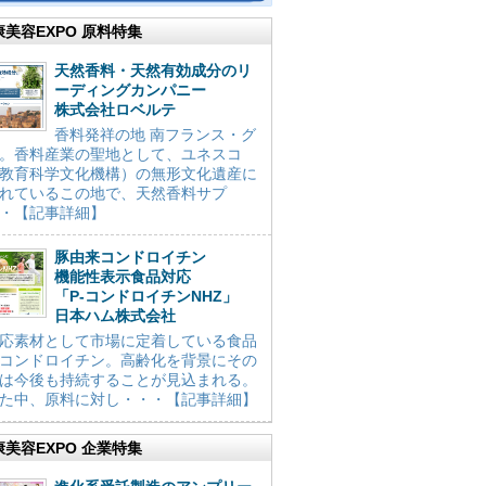
康美容EXPO 原料特集
天然香料・天然有効成分のリ
ーディングカンパニー
株式会社ロベルテ
香料発祥の地 南フランス・グ
。香料産業の聖地として、ユネスコ
教育科学文化機構）の無形文化遺産に
れているこの地で、天然香料サプ
・【記事詳細】
豚由来コンドロイチン
機能性表示食品対応
「P-コンドロイチンNHZ」
日本ハム株式会社
応素材として市場に定着している食品
コンドロイチン。高齢化を背景にその
は今後も持続することが見込まれる。
た中、原料に対し・・・【記事詳細】
康美容EXPO 企業特集