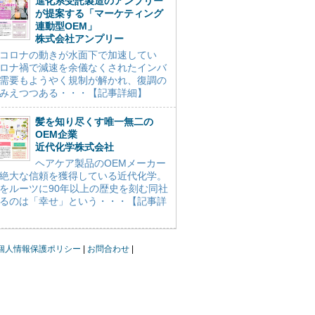
進化系受託製造のアンプリー
が提案する「マーケティング
連動型OEM」
株式会社アンプリー
コロナの動きが水面下で加速してい
ロナ禍で減速を余儀なくされたインバ
需要もようやく規制が解かれ、復調の
みえつつある・・・【記事詳細】
髪を知り尽くす唯一無二の
OEM企業
近代化学株式会社
ヘアケア製品のOEMメーカー
絶大な信頼を獲得している近代化学。
をルーツに90年以上の歴史を刻む同社
るのは「幸せ」という・・・【記事詳
個人情報保護ポリシー
お問合わせ