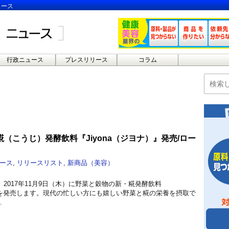
ュース
行政ニュース
プレスリリース
コラム
（こうじ）発酵飲料『Jiyona（ジヨナ）』発売/ロー
ース
,
リリースリスト
,
新商品（美容）
2017年11月9日（木）に野菜と穀物の新・糀発酵飲料
）』を発売します。現代の忙しい方にも嬉しい野菜と糀の栄養を摂取で
…