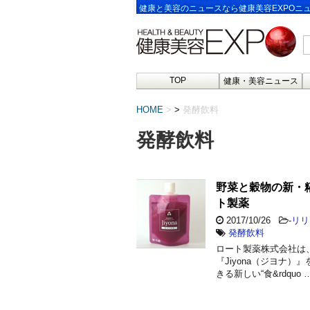
健康と美容のニュースなら健康美容EXPOニ
TOP
健康・美容ニュース
HOME
>
発酵飲料
発酵飲料
野菜と穀物の新・糀
ト製薬
2017/10/26
-
リリ
発酵飲料
ロート製薬株式会社は、
『Jiyona（ジヨナ
きる新しい“食&rdquo 