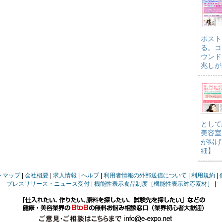
ポスト
る。コ
ウンド
兆しが
として
美容室
が掲げ
細】
トマップ
会社概要
求人情報
ヘルプ
利用者情報の外部送信について
利用規約
プレスリリース・ニュース受付
機能性表示食品制度［機能性表示対応素材］