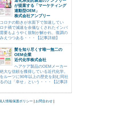
進化系受託製造のアンプリー
が提案する「マーケティング
連動型OEM」
株式会社アンプリー
コロナの動きが水面下で加速してい
ロナ禍で減速を余儀なくされたインバ
需要もようやく規制が解かれ、復調の
みえつつある・・・【記事詳細】
髪を知り尽くす唯一無二の
OEM企業
近代化学株式会社
ヘアケア製品のOEMメーカー
絶大な信頼を獲得している近代化学。
をルーツに90年以上の歴史を刻む同社
るのは「幸せ」という・・・【記事詳
個人情報保護ポリシー
お問合わせ