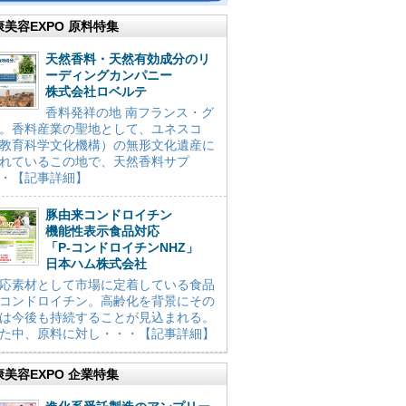
康美容EXPO 原料特集
天然香料・天然有効成分のリ
ーディングカンパニー
株式会社ロベルテ
香料発祥の地 南フランス・グ
。香料産業の聖地として、ユネスコ
教育科学文化機構）の無形文化遺産に
れているこの地で、天然香料サプ
・【記事詳細】
豚由来コンドロイチン
機能性表示食品対応
「P-コンドロイチンNHZ」
日本ハム株式会社
応素材として市場に定着している食品
コンドロイチン。高齢化を背景にその
は今後も持続することが見込まれる。
た中、原料に対し・・・【記事詳細】
康美容EXPO 企業特集