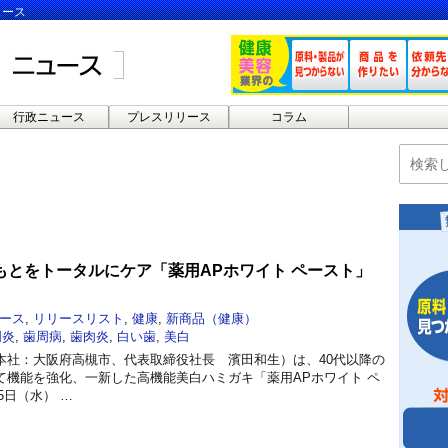
ュース
行政ニュース
プレスリリース
コラム
もとをトータルにケア「薬用APホワイト ペースト」
ース
,
リリースリスト
,
健康
,
新商品（健康）
周炎
,
歯周病
,
歯肉炎
,
白い歯
,
美白
本社：大阪府高槻市、代表取締役社長 濱田和生）は、40代以降の
て機能を強化、一新した高機能美白ハミガキ「薬用APホワイト ペ
5日（水） …