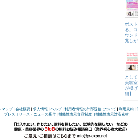
ポスト
る。コ
ウンド
兆しが
として
美容室
が掲げ
細】
トマップ
会社概要
求人情報
ヘルプ
利用者情報の外部送信について
利用規約
プレスリリース・ニュース受付
機能性表示食品制度［機能性表示対応素材］