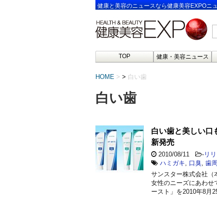
健康と美容のニュースなら健康美容EXPOニ
TOP
健康・美容ニュース
HOME
>
白い歯
白い歯
白い歯と美しい口
新発売
2010/08/11
-
リリ
ハミガキ
,
口臭
,
歯
サンスター株式会社（
女性のニーズにあわせ
ースト」を2010年8月2