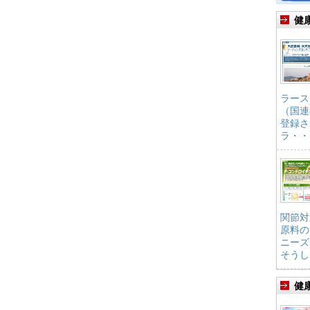
健
ラース
（国連
登録さ
ラ・・
関節対
原料の
ニーズ
そうし
健