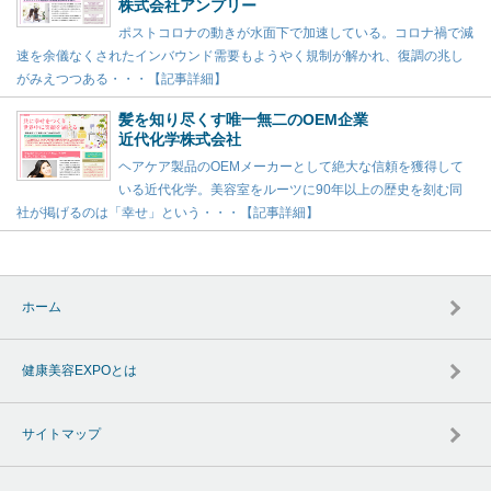
株式会社アンプリー
ポストコロナの動きが水面下で加速している。コロナ禍で減
速を余儀なくされたインバウンド需要もようやく規制が解かれ、復調の兆し
がみえつつある・・・【記事詳細】
髪を知り尽くす唯一無二のOEM企業
近代化学株式会社
ヘアケア製品のOEMメーカーとして絶大な信頼を獲得して
いる近代化学。美容室をルーツに90年以上の歴史を刻む同
社が掲げるのは「幸せ」という・・・【記事詳細】
ホーム
健康美容EXPOとは
サイトマップ