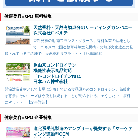
健康美容EXPO 原料特集
天然香料・天然有効成分のリーディングカンパニー
株式会社ロベルテ
香料発祥の地 南フランス・グラース。香料産業の聖地とし
て、ユネスコ（国連教育科学文化機構）の無形文化遺産に登
録されているこの地で、天然香料サプラ・・・【記事詳細】
豚由来コンドロイチン
機能性表示食品対応
「P-コンドロイチンNHZ」
日本ハム株式会社
関節対応素材として市場に定着している食品原料のコンドロイチン。高齢化
を背景にそのニーズは今後も持続することが見込まれる。そうした中、原料
に対し・・・【記事詳細】
健康美容EXPO 企業特集
進化系受託製造のアンプリーが提案する「マーケテ
ィング連動型OEM」