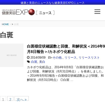
健康と美容のニュースなら健康美容EXPOニュース
HOME
>
白斑
白斑
白斑様症状確認数と回復、和解状況＜2014年9
月8日報告＞/カネボウ化粧品
2014/09/09
-
その他.
,
リリース
,
リリースリスト
白斑
,
美白
カネボウ化粧品は、2014年9月8日「白斑様症状確認数お
よび回復、和解状況（8月31日時点）」を発表しました。
＜2014年9月8日報告＞白斑様症状確認数および回復、和
解状況（8月31日時点） ◎白斑 …
1
2
次へ »