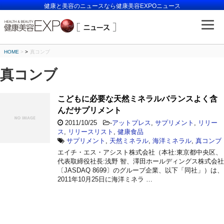
健康と美容のニュースなら健康美容EXPOニュース
HOME
>
真コンブ
真コンブ
こどもに必要な天然ミネラルバランスよく含
んだサプリメント
2011/10/25
-
アットプレス
,
サプリメント
,
リリー
ス
,
リリースリスト
,
健康食品
サプリメント
,
天然ミネラル
,
海洋ミネラル
,
真コンブ
エイチ・エス・アシスト株式会社（本社:東京都中央区、
代表取締役社長:浅野 智、澤田ホールディングス株式会社
〔JASDAQ 8699〕のグループ企業、以下「同社」）は、
2011年10月25日に海洋ミネラ …