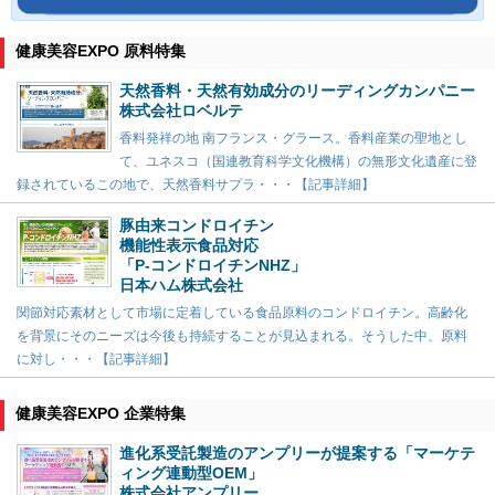
健康美容EXPO 原料特集
天然香料・天然有効成分のリーディングカンパニー
株式会社ロベルテ
香料発祥の地 南フランス・グラース。香料産業の聖地とし
て、ユネスコ（国連教育科学文化機構）の無形文化遺産に登
録されているこの地で、天然香料サプラ・・・【記事詳細】
豚由来コンドロイチン
機能性表示食品対応
「P-コンドロイチンNHZ」
日本ハム株式会社
関節対応素材として市場に定着している食品原料のコンドロイチン。高齢化
を背景にそのニーズは今後も持続することが見込まれる。そうした中、原料
に対し・・・【記事詳細】
健康美容EXPO 企業特集
進化系受託製造のアンプリーが提案する「マーケテ
ィング連動型OEM」
株式会社アンプリー