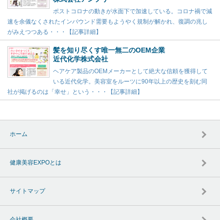
ポストコロナの動きが水面下で加速している。コロナ禍で減
速を余儀なくされたインバウンド需要もようやく規制が解かれ、復調の兆し
がみえつつある・・・【記事詳細】
髪を知り尽くす唯一無二のOEM企業
近代化学株式会社
ヘアケア製品のOEMメーカーとして絶大な信頼を獲得して
いる近代化学。美容室をルーツに90年以上の歴史を刻む同
社が掲げるのは「幸せ」という・・・【記事詳細】
ホーム
健康美容EXPOとは
サイトマップ
会社概要