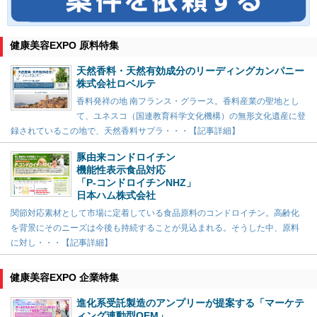
健康美容EXPO 原料特集
天然香料・天然有効成分のリーディングカンパニー
株式会社ロベルテ
香料発祥の地 南フランス・グラース。香料産業の聖地とし
て、ユネスコ（国連教育科学文化機構）の無形文化遺産に登
録されているこの地で、天然香料サプラ・・・【記事詳細】
豚由来コンドロイチン
機能性表示食品対応
「P-コンドロイチンNHZ」
日本ハム株式会社
関節対応素材として市場に定着している食品原料のコンドロイチン。高齢化
を背景にそのニーズは今後も持続することが見込まれる。そうした中、原料
に対し・・・【記事詳細】
健康美容EXPO 企業特集
進化系受託製造のアンプリーが提案する「マーケテ
ィング連動型OEM」