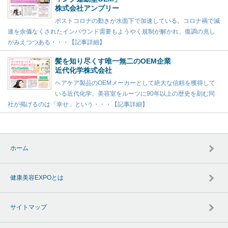
株式会社アンプリー
ポストコロナの動きが水面下で加速している。コロナ禍で減
速を余儀なくされたインバウンド需要もようやく規制が解かれ、復調の兆し
がみえつつある・・・【記事詳細】
髪を知り尽くす唯一無二のOEM企業
近代化学株式会社
ヘアケア製品のOEMメーカーとして絶大な信頼を獲得して
いる近代化学。美容室をルーツに90年以上の歴史を刻む同
社が掲げるのは「幸せ」という・・・【記事詳細】
ホーム
健康美容EXPOとは
サイトマップ