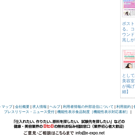
ポスト
る。コ
ウンド
兆しが
として
美容室
が掲げ
細】
トマップ
会社概要
求人情報
ヘルプ
利用者情報の外部送信について
利用規約
プレスリリース・ニュース受付
機能性表示食品制度［機能性表示対応素材］