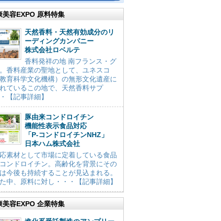
康美容EXPO 原料特集
天然香料・天然有効成分のリ
ーディングカンパニー
株式会社ロベルテ
香料発祥の地 南フランス・グ
。香料産業の聖地として、ユネスコ
教育科学文化機構）の無形文化遺産に
れているこの地で、天然香料サプ
・【記事詳細】
豚由来コンドロイチン
機能性表示食品対応
「P-コンドロイチンNHZ」
日本ハム株式会社
応素材として市場に定着している食品
コンドロイチン。高齢化を背景にその
は今後も持続することが見込まれる。
た中、原料に対し・・・【記事詳細】
康美容EXPO 企業特集