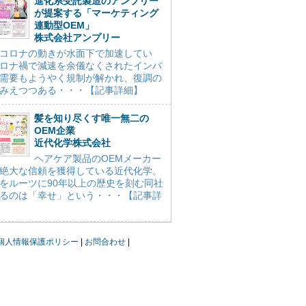
進化系受託製造のアンプリー
が提案する「マーケティング
連動型OEM」
株式会社アンプリー
コロナの動きが水面下で加速してい
ロナ禍で減速を余儀なくされたインバ
需要もようやく規制が解かれ、復調の
みえつつある・・・【記事詳細】
髪を知り尽くす唯一無二の
OEM企業
近代化学株式会社
ヘアケア製品のOEMメーカー
絶大な信頼を獲得している近代化学。
をルーツに90年以上の歴史を刻む同社
るのは「幸せ」という・・・【記事詳
個人情報保護ポリシー
お問合わせ