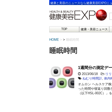
健康と美容のニュースなら健康美容EXPOニ
TOP
健康・美容ニュース
HOME
>
睡眠時間
睡眠時間
1週間分の測定デ
2013/06/18
-
リリ
ねむり時間計
,
体内
オムロン ヘルスケア
った時間や寝返り回数な
（以下HSL-002C）」を