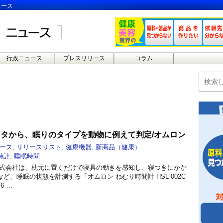
ュース
行政ニュース
プレスリリース
コラム
ータから、眠りのタイプを動物に例えて判定/オムロン
ース
,
リリースリスト
,
健康機器
,
新商品（健康）
時計
,
睡眠時間
株式会社は、枕元に置くだけで寝具の動きを感知し、寝つきにかか
ど、睡眠の状態を計測する「オムロン ねむり時間計 HSL-002C
6 …