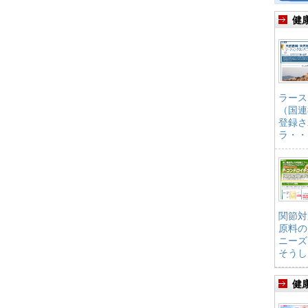
健
ラース
（国連
登録さ
ラ・・
関節対
原料の
ニーズ
そうし
健