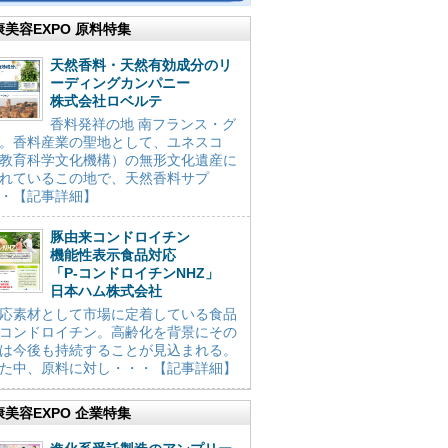
康美容EXPO 原料特集
天然香料・天然有効成分のリ
ーディングカンパニー
株式会社ロベルテ
香料発祥の地 南フランス・グ
。香料産業の聖地として、ユネスコ
教育科学文化機構）の無形文化遺産に
れているこの地で、天然香料サプ
・【記事詳細】
豚由来コンドロイチン
機能性表示食品対応
「P-コンドロイチンNHZ」
日本ハム株式会社
応素材として市場に定着している食品
コンドロイチン。高齢化を背景にその
は今後も持続することが見込まれる。
た中、原料に対し・・・【記事詳細】
康美容EXPO 企業特集