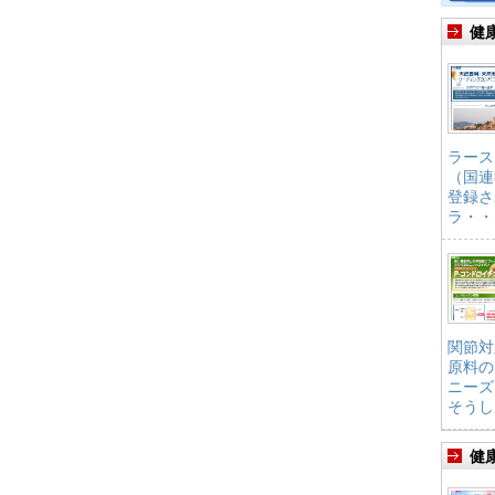
健
ラース
（国連
登録さ
ラ・・
関節対
原料の
ニーズ
そうし
健