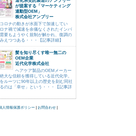
進化系受託製造のアンプリー
が提案する「マーケティング
連動型OEM」
株式会社アンプリー
コロナの動きが水面下で加速してい
ロナ禍で減速を余儀なくされたインバ
需要もようやく規制が解かれ、復調の
みえつつある・・・【記事詳細】
髪を知り尽くす唯一無二の
OEM企業
近代化学株式会社
ヘアケア製品のOEMメーカー
絶大な信頼を獲得している近代化学。
をルーツに90年以上の歴史を刻む同社
るのは「幸せ」という・・・【記事詳
個人情報保護ポリシー
お問合わせ