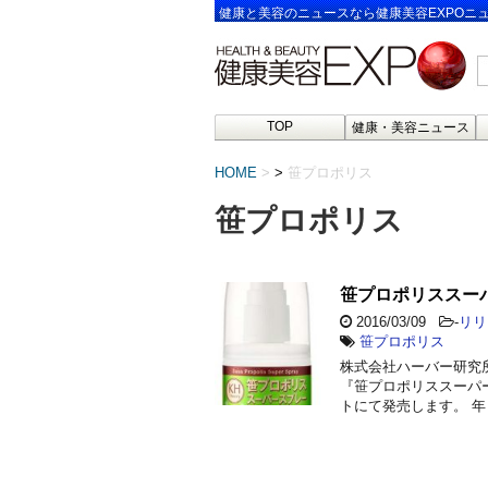
健康と美容のニュースなら健康美容EXPOニ
TOP
健康・美容ニュース
HOME
>
笹プロポリス
笹プロポリス
笹プロポリススー
2016/03/09
-
リリ
笹プロポリス
株式会社ハーバー研究所は
『笹プロポリススーパ
トにて発売します。 年