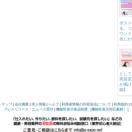
ポスト
る。コ
ウンド
兆しが
として
美容室
が掲げ
細】
トマップ
会社概要
求人情報
ヘルプ
利用者情報の外部送信について
利用規約
プレスリリース・ニュース受付
機能性表示食品制度［機能性表示対応素材］