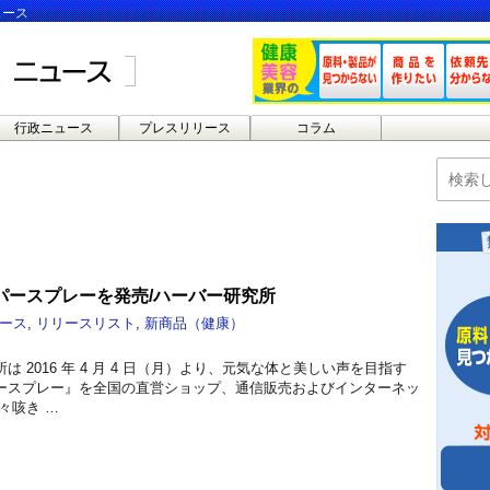
ュース
行政ニュース
プレスリリース
コラム
パースプレーを発売/ハーバー研究所
ース
,
リリースリスト
,
新商品（健康）
 2016 年 4 月 4 日（月）より、元気な体と美しい声を目指す
ースプレー』を全国の直営ショップ、通信販売およびインターネッ
々咳き …