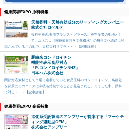
健康美容EXPO 原料特集
天然香料・天然有効成分のリーディングカンパニー
株式会社ロベルテ
香料発祥の地 南フランス・グラース。香料産業の聖地とし
て、ユネスコ（国連教育科学文化機構）の無形文化遺産に登
録されているこの地で、天然香料サプラ・・・【記事詳細】
豚由来コンドロイチン
機能性表示食品対応
「P-コンドロイチンNHZ」
日本ハム株式会社
関節対応素材として市場に定着している食品原料のコンドロイチン。高齢化
を背景にそのニーズは今後も持続することが見込まれる。そうした中、原料
に対し・・・【記事詳細】
健康美容EXPO 企業特集
進化系受託製造のアンプリーが提案する「マーケテ
ィング連動型OEM」
株式会社アンプリー