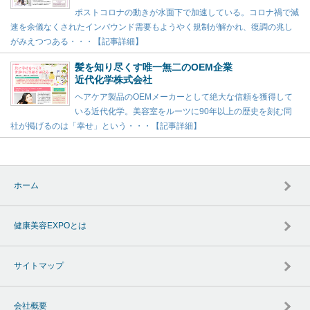
ポストコロナの動きが水面下で加速している。コロナ禍で減
速を余儀なくされたインバウンド需要もようやく規制が解かれ、復調の兆し
がみえつつある・・・【記事詳細】
髪を知り尽くす唯一無二のOEM企業
近代化学株式会社
ヘアケア製品のOEMメーカーとして絶大な信頼を獲得して
いる近代化学。美容室をルーツに90年以上の歴史を刻む同
社が掲げるのは「幸せ」という・・・【記事詳細】
ホーム
健康美容EXPOとは
サイトマップ
会社概要