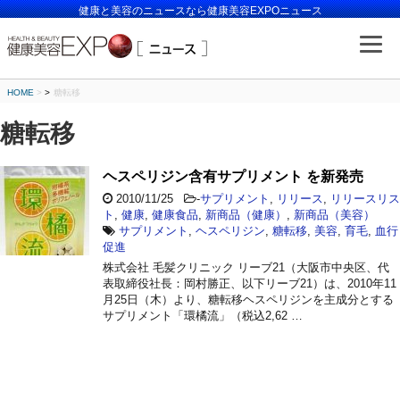
健康と美容のニュースなら健康美容EXPOニュース
HOME
>
糖転移
糖転移
ヘスペリジン含有サプリメント を新発売
2010/11/25
-
サプリメント
,
リリース
,
リリースリス
ト
,
健康
,
健康食品
,
新商品（健康）
,
新商品（美容）
サプリメント
,
ヘスペリジン
,
糖転移
,
美容
,
育毛
,
血行
促進
株式会社 毛髪クリニック リーブ21（大阪市中央区、代
表取締役社長：岡村勝正、以下リーブ21）は、2010年11
月25日（木）より、糖転移ヘスペリジンを主成分とする
サプリメント「環橘流」（税込2,62 …