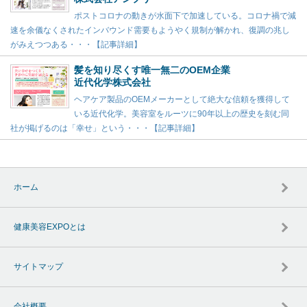
ポストコロナの動きが水面下で加速している。コロナ禍で減
速を余儀なくされたインバウンド需要もようやく規制が解かれ、復調の兆し
がみえつつある・・・【記事詳細】
髪を知り尽くす唯一無二のOEM企業
近代化学株式会社
ヘアケア製品のOEMメーカーとして絶大な信頼を獲得して
いる近代化学。美容室をルーツに90年以上の歴史を刻む同
社が掲げるのは「幸せ」という・・・【記事詳細】
ホーム
健康美容EXPOとは
サイトマップ
会社概要