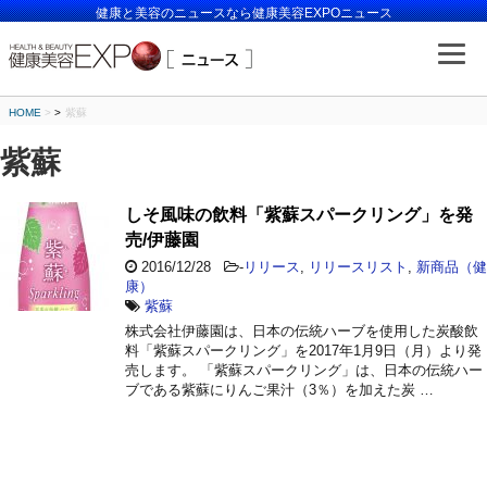
健康と美容のニュースなら健康美容EXPOニュース
HOME
>
紫蘇
紫蘇
しそ風味の飲料「紫蘇スパークリング」を発
売/伊藤園
2016/12/28
-
リリース
,
リリースリスト
,
新商品（健
康）
紫蘇
株式会社伊藤園は、日本の伝統ハーブを使用した炭酸飲
料「紫蘇スパークリング」を2017年1月9日（月）より発
売します。 「紫蘇スパークリング」は、日本の伝統ハー
ブである紫蘇にりんご果汁（3％）を加えた炭 …