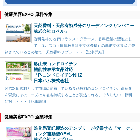
健康美容EXPO 原料特集
天然香料・天然有効成分のリーディングカンパニー
株式会社ロベルテ
香料発祥の地 南フランス・グラース。香料産業の聖地とし
て、ユネスコ（国連教育科学文化機構）の無形文化遺産に登
録されているこの地で、天然香料サプラ・・・【記事詳細】
豚由来コンドロイチン
機能性表示食品対応
「P-コンドロイチンNHZ」
日本ハム株式会社
関節対応素材として市場に定着している食品原料のコンドロイチン。高齢化
を背景にそのニーズは今後も持続することが見込まれる。そうした中、原料
に対し・・・【記事詳細】
健康美容EXPO 企業特集
進化系受託製造のアンプリーが提案する「マーケテ
ィング連動型OEM」
株式会社アンプリー