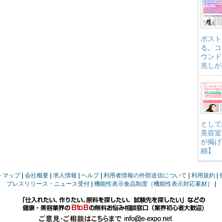
ポスト
る。コ
ウンド
兆しが
として
美容室
が掲げ
細】
トマップ
会社概要
求人情報
ヘルプ
利用者情報の外部送信について
利用規約
プレスリリース・ニュース受付
機能性表示食品制度［機能性表示対応素材］