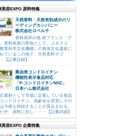
康美容EXPO 原料特集
天然香料・天然有効成分のリ
ーディングカンパニー
株式会社ロベルテ
香料発祥の地 南フランス・グ
。香料産業の聖地として、ユネスコ
教育科学文化機構）の無形文化遺産に
れているこの地で、天然香料サプ
・【記事詳細】
豚由来コンドロイチン
機能性表示食品対応
「P-コンドロイチンNHZ」
日本ハム株式会社
応素材として市場に定着している食品
コンドロイチン。高齢化を背景にその
は今後も持続することが見込まれる。
た中、原料に対し・・・【記事詳細】
康美容EXPO 企業特集