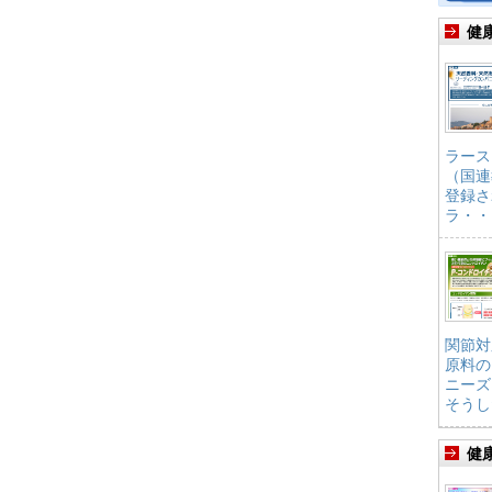
健
ラース
（国連
登録さ
ラ・・
関節対
原料の
ニーズ
そうし
健