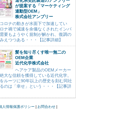
進化系受託製造のアンプリー
が提案する「マーケティング
連動型OEM」
株式会社アンプリー
コロナの動きが水面下で加速してい
ロナ禍で減速を余儀なくされたインバ
需要もようやく規制が解かれ、復調の
みえつつある・・・【記事詳細】
髪を知り尽くす唯一無二の
OEM企業
近代化学株式会社
ヘアケア製品のOEMメーカー
絶大な信頼を獲得している近代化学。
をルーツに90年以上の歴史を刻む同社
るのは「幸せ」という・・・【記事詳
個人情報保護ポリシー
お問合わせ