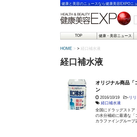
健康と美容のニュースなら健康美容EXPOニ
TOP
健康・美容ニュース
HOME
>
経口補水液
経口補水液
オリジナル商品「
ン
2016/10/19
-
リリ
経口補水液
全国にドラッグストア
の水分補給に最適な「コ
カラファイングループ