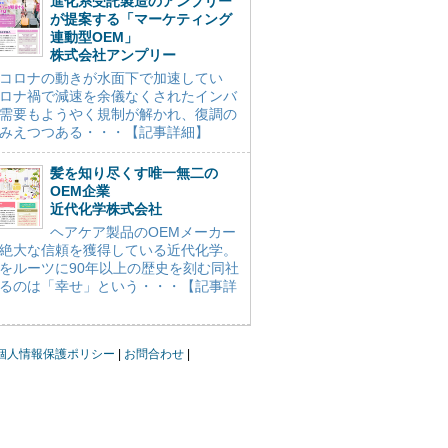
進化系受託製造のアンプリー
が提案する「マーケティング
連動型OEM」
株式会社アンプリー
コロナの動きが水面下で加速してい
ロナ禍で減速を余儀なくされたインバ
需要もようやく規制が解かれ、復調の
みえつつある・・・【記事詳細】
髪を知り尽くす唯一無二の
OEM企業
近代化学株式会社
ヘアケア製品のOEMメーカー
絶大な信頼を獲得している近代化学。
をルーツに90年以上の歴史を刻む同社
るのは「幸せ」という・・・【記事詳
個人情報保護ポリシー
お問合わせ