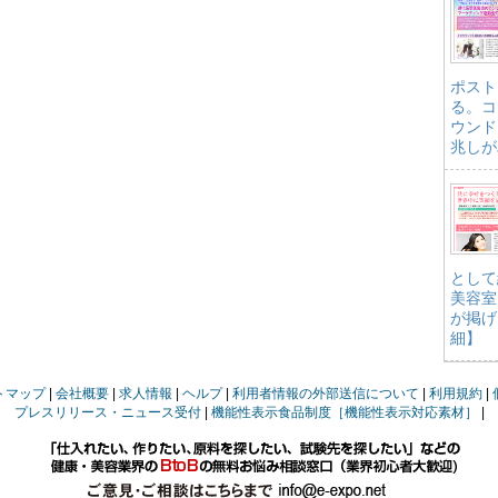
ポスト
る。コ
ウンド
兆しが
として
美容室
が掲げ
細】
トマップ
会社概要
求人情報
ヘルプ
利用者情報の外部送信について
利用規約
プレスリリース・ニュース受付
機能性表示食品制度［機能性表示対応素材］