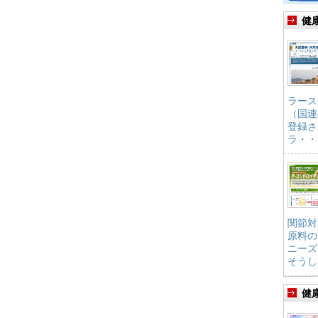
健
ラース
（国連
登録さ
ラ・・
関節対
原料の
ニーズ
そうし
健