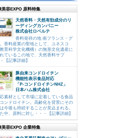
康美容EXPO 原料特集
天然香料・天然有効成分のリ
ーディングカンパニー
株式会社ロベルテ
香料発祥の地 南フランス・グ
。香料産業の聖地として、ユネスコ
教育科学文化機構）の無形文化遺産に
れているこの地で、天然香料サプ
・【記事詳細】
豚由来コンドロイチン
機能性表示食品対応
「P-コンドロイチンNHZ」
日本ハム株式会社
応素材として市場に定着している食品
コンドロイチン。高齢化を背景にその
は今後も持続することが見込まれる。
た中、原料に対し・・・【記事詳細】
康美容EXPO 企業特集