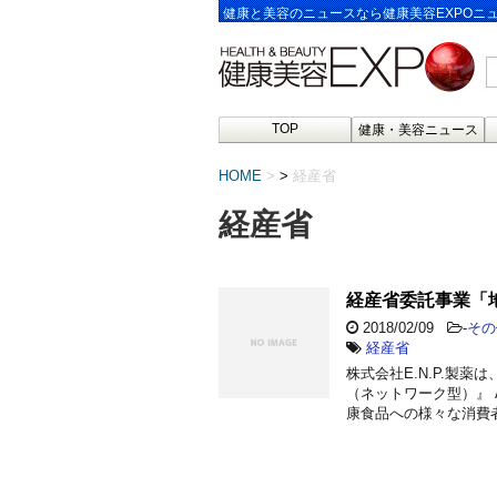
健康と美容のニュースなら健康美容EXPOニ
TOP
健康・美容ニュース
HOME
>
経産省
経産省
経産省委託事業「地
2018/02/09
-
その
経産省
株式会社E.N.P.製
（ネットワーク型）』 
康食品への様々な消費者