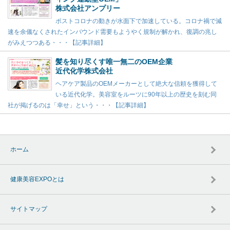
株式会社アンプリー
ポストコロナの動きが水面下で加速している。コロナ禍で減
速を余儀なくされたインバウンド需要もようやく規制が解かれ、復調の兆し
がみえつつある・・・【記事詳細】
髪を知り尽くす唯一無二のOEM企業
近代化学株式会社
ヘアケア製品のOEMメーカーとして絶大な信頼を獲得して
いる近代化学。美容室をルーツに90年以上の歴史を刻む同
社が掲げるのは「幸せ」という・・・【記事詳細】
ホーム
健康美容EXPOとは
サイトマップ