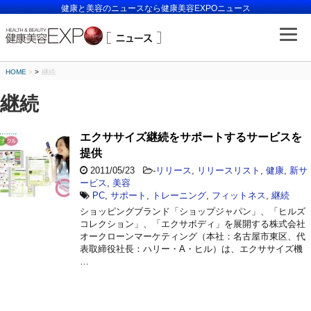
健康と美容のニュースなら健康美容EXPOニュース
HOME
>
継続
継続
エクササイズ継続をサポートするサービスを
提供
2011/05/23
-
リリース
,
リリースリスト
,
健康
,
新サ
ービス
,
美容
PC
,
サポート
,
トレーニング
,
フィットネス
,
継続
ショッピングブランド「ショップジャパン」、「ヒルズ
コレクション」、「エクサボディ」を展開する株式会社
オークローンマーケティング（本社：名古屋市東区、代
表取締役社長：ハリー・A・ヒル）は、エクササイズ機
…