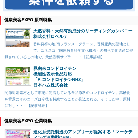
健康美容EXPO 原料特集
天然香料・天然有効成分のリーディングカンパニー
株式会社ロベルテ
香料発祥の地 南フランス・グラース。香料産業の聖地とし
て、ユネスコ（国連教育科学文化機構）の無形文化遺産に登
録されているこの地で、天然香料サプラ・・・【記事詳細】
豚由来コンドロイチン
機能性表示食品対応
「P-コンドロイチンNHZ」
日本ハム株式会社
関節対応素材として市場に定着している食品原料のコンドロイチン。高齢化
を背景にそのニーズは今後も持続することが見込まれる。そうした中、原料
に対し・・・【記事詳細】
健康美容EXPO 企業特集
進化系受託製造のアンプリーが提案する「マーケテ
ィング連動型OEM」