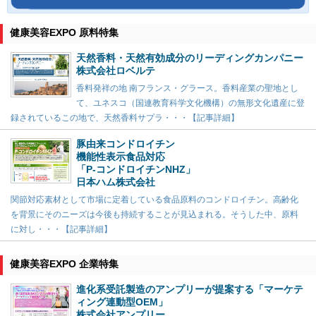
健康美容EXPO 原料特集
天然香料・天然有効成分のリーディングカンパニー
株式会社ロベルテ
香料発祥の地 南フランス・グラース。香料産業の聖地とし
て、ユネスコ（国連教育科学文化機構）の無形文化遺産に登
録されているこの地で、天然香料サプラ・・・【記事詳細】
豚由来コンドロイチン
機能性表示食品対応
「P-コンドロイチンNHZ」
日本ハム株式会社
関節対応素材として市場に定着している食品原料のコンドロイチン。高齢化
を背景にそのニーズは今後も持続することが見込まれる。そうした中、原料
に対し・・・【記事詳細】
健康美容EXPO 企業特集
進化系受託製造のアンプリーが提案する「マーケテ
ィング連動型OEM」
株式会社アンプリー