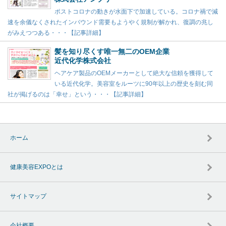
ポストコロナの動きが水面下で加速している。コロナ禍で減
速を余儀なくされたインバウンド需要もようやく規制が解かれ、復調の兆し
がみえつつある・・・【記事詳細】
髪を知り尽くす唯一無二のOEM企業
近代化学株式会社
ヘアケア製品のOEMメーカーとして絶大な信頼を獲得して
いる近代化学。美容室をルーツに90年以上の歴史を刻む同
社が掲げるのは「幸せ」という・・・【記事詳細】
ホーム
健康美容EXPOとは
サイトマップ
会社概要