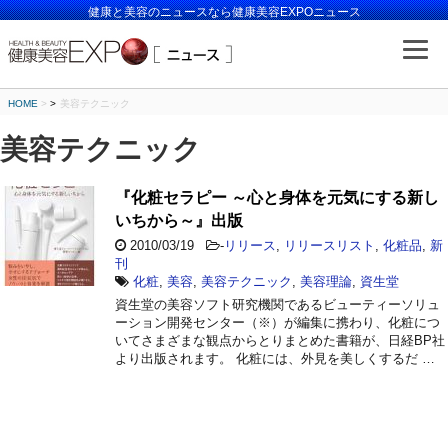
健康と美容のニュースなら健康美容EXPOニュース
HOME
>
美容テクニック
美容テクニック
『化粧セラピー ～心と身体を元気にする新し
いちから～』出版
2010/03/19
-
リリース
,
リリースリスト
,
化粧品
,
新
刊
化粧
,
美容
,
美容テクニック
,
美容理論
,
資生堂
資生堂の美容ソフト研究機関であるビューティーソリュ
ーション開発センター（※）が編集に携わり、化粧につ
いてさまざまな観点からとりまとめた書籍が、日経BP社
より出版されます。 化粧には、外見を美しくするだ …