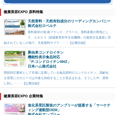
健康美容EXPO 原料特集
天然香料・天然有効成分のリーディングカンパニー
株式会社ロベルテ
香料発祥の地 南フランス・グラース。香料産業の聖地とし
て、ユネスコ（国連教育科学文化機構）の無形文化遺産に登
録されているこの地で、天然香料サプラ・・・【記事詳細】
豚由来コンドロイチン
機能性表示食品対応
「P-コンドロイチンNHZ」
日本ハム株式会社
関節対応素材として市場に定着している食品原料のコンドロイチン。高齢化
を背景にそのニーズは今後も持続することが見込まれる。そうした中、原料
に対し・・・【記事詳細】
健康美容EXPO 企業特集
進化系受託製造のアンプリーが提案する「マーケテ
ィング連動型OEM」
株式会社アンプリー