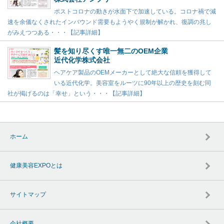
ポストコロナの動きが水面下で加速している。コロナ禍で減
速を余儀なくされたインバウンド需要もようやく規制が解かれ、復調の兆し
がみえつつある・・・【記事詳細】
髪を知り尽くす唯一無二のOEM企業
近代化学株式会社
ヘアケア製品のOEMメーカーとして絶大な信頼を獲得して
いる近代化学。美容室をルーツに90年以上の歴史を刻む同
社が掲げるのは「幸せ」という・・・【記事詳細】
ホーム
健康美容EXPOとは
サイトマップ
会社概要