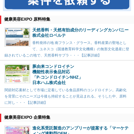
健康美容EXPO 原料特集
天然香料・天然有効成分のリーディングカンパニー
株式会社ロベルテ
香料発祥の地 南フランス・グラース。香料産業の聖地とし
て、ユネスコ（国連教育科学文化機構）の無形文化遺産に登
録されているこの地で、天然香料サプラ・・・【記事詳細】
豚由来コンドロイチン
機能性表示食品対応
「P-コンドロイチンNHZ」
日本ハム株式会社
関節対応素材として市場に定着している食品原料のコンドロイチン。高齢化
を背景にそのニーズは今後も持続することが見込まれる。そうした中、原料
に対し・・・【記事詳細】
健康美容EXPO 企業特集
進化系受託製造のアンプリーが提案する「マーケテ
ィング連動型OEM」