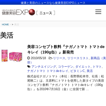
健康と美容のニュースなら健康美容EXPOニュース
HOME
>
美活
美活
美容コンセプト飲料『ナガノトマト トマトde
キレイ（190g缶）』新発売
2010/05/18
-
リリース
,
リリースリスト
,
新商品（美
容）
アンチエイジング
,
コラーゲン
,
ダイエット
,
トマト
,
ナガノトマト トマトdeキレイ
,
ビタミンC
,
美活
株式会社ナガノトマト（本社：長野県松本市、社長：松
尾映二）は、主原料にトマトを使用した新タイプの美容
コンセプト飲料『ナガノトマト トマトdeキレイ（190g
缶）』を2010年7月16日（金）に全国で新 …