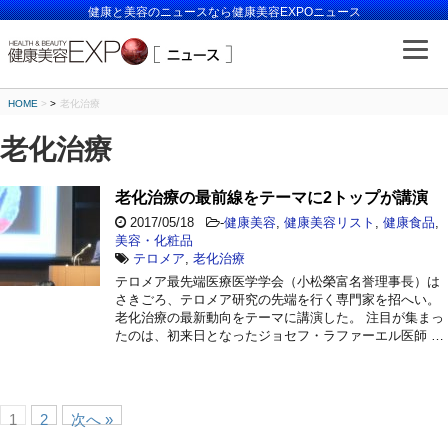
健康と美容のニュースなら健康美容EXPOニュース
HOME
>
老化治療
老化治療
老化治療の最前線をテーマに2トップが講演
2017/05/18
-
健康美容
,
健康美容リスト
,
健康食品
,
美容・化粧品
テロメア
,
老化治療
テロメア最先端医療医学学会（小松榮富名誉理事長）は
さきごろ、テロメア研究の先端を行く専門家を招へい。
老化治療の最新動向をテーマに講演した。 注目が集まっ
たのは、初来日となったジョセフ・ラファーエル医師 …
1
2
次へ »