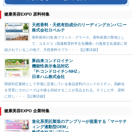
健康美容EXPO 原料特集
天然香料・天然有効成分のリーディングカンパニー
株式会社ロベルテ
香料発祥の地 南フランス・グラース。香料産業の聖地とし
て、ユネスコ（国連教育科学文化機構）の無形文化遺産に登
録されているこの地で、天然香料サプラ・・・【記事詳細】
豚由来コンドロイチン
機能性表示食品対応
「P-コンドロイチンNHZ」
日本ハム株式会社
関節対応素材として市場に定着している食品原料のコンドロイチン。高齢化
を背景にそのニーズは今後も持続することが見込まれる。そうした中、原料
に対し・・・【記事詳細】
健康美容EXPO 企業特集
進化系受託製造のアンプリーが提案する「マーケテ
ィング連動型OEM」