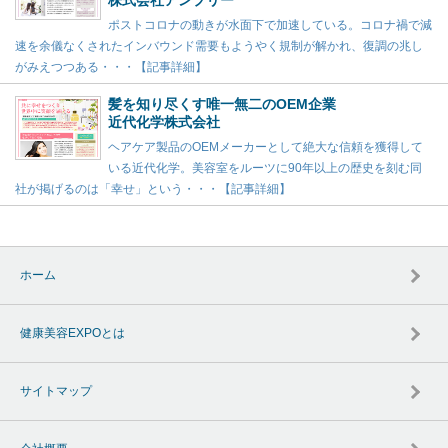
株式会社アンプリー
ポストコロナの動きが水面下で加速している。コロナ禍で減
速を余儀なくされたインバウンド需要もようやく規制が解かれ、復調の兆し
がみえつつある・・・【記事詳細】
髪を知り尽くす唯一無二のOEM企業
近代化学株式会社
ヘアケア製品のOEMメーカーとして絶大な信頼を獲得して
いる近代化学。美容室をルーツに90年以上の歴史を刻む同
社が掲げるのは「幸せ」という・・・【記事詳細】
ホーム
健康美容EXPOとは
サイトマップ