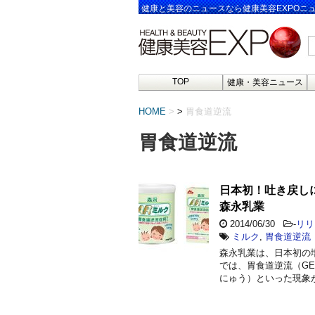
健康と美容のニュースなら健康美容EXPOニ
TOP
健康・美容ニュース
HOME
>
胃食道逆流
胃食道逆流
日本初！吐き戻しに
森永乳業
2014/06/30
-
リリ
ミルク
,
胃食道逆流
森永乳業は、日本初の
では、胃食道逆流（G
にゅう）といった現象