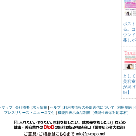
ポスト
る。コ
ウンド
兆しが
として
美容室
が掲げ
細】
トマップ
会社概要
求人情報
ヘルプ
利用者情報の外部送信について
利用規約
プレスリリース・ニュース受付
機能性表示食品制度［機能性表示対応素材］