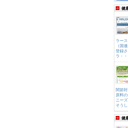
健
ラース
（国連
登録さ
ラ・・
関節対
原料の
ニーズ
そうし
健