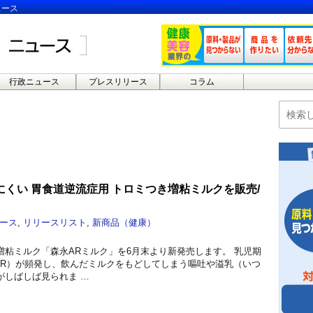
ュース
行政ニュース
プレスリリース
コラム
くい 胃食道逆流症用 トロミつき増粘ミルクを販売/
ース
,
リリースリスト
,
新商品（健康）
増粘ミルク「森永ARミルク」を6月末より新発売します。 乳児期
ER）が頻発し、飲んだミルクをもどしてしまう嘔吐や溢乳（いつ
がしばしば見られま …