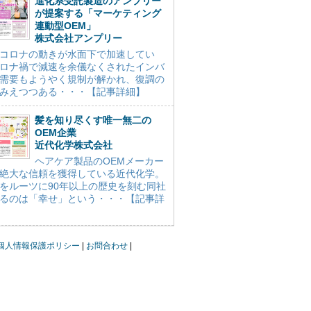
進化系受託製造のアンプリー
が提案する「マーケティング
連動型OEM」
株式会社アンプリー
コロナの動きが水面下で加速してい
ロナ禍で減速を余儀なくされたインバ
需要もようやく規制が解かれ、復調の
みえつつある・・・【記事詳細】
髪を知り尽くす唯一無二の
OEM企業
近代化学株式会社
ヘアケア製品のOEMメーカー
絶大な信頼を獲得している近代化学。
をルーツに90年以上の歴史を刻む同社
るのは「幸せ」という・・・【記事詳
個人情報保護ポリシー
お問合わせ