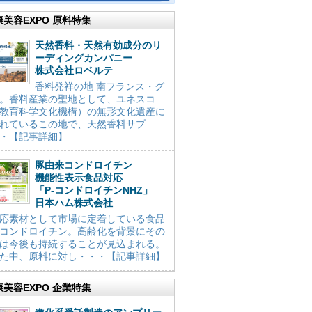
康美容EXPO 原料特集
天然香料・天然有効成分のリ
ーディングカンパニー
株式会社ロベルテ
香料発祥の地 南フランス・グ
。香料産業の聖地として、ユネスコ
教育科学文化機構）の無形文化遺産に
れているこの地で、天然香料サプ
・【記事詳細】
豚由来コンドロイチン
機能性表示食品対応
「P-コンドロイチンNHZ」
日本ハム株式会社
応素材として市場に定着している食品
コンドロイチン。高齢化を背景にその
は今後も持続することが見込まれる。
た中、原料に対し・・・【記事詳細】
康美容EXPO 企業特集