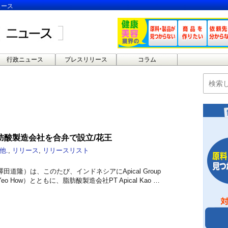
ュース
行政ニュース
プレスリリース
コラム
肪酸製造会社を合弁で設立/花王
他.
,
リリース
,
リリースリスト
道隆）は、このたび、インドネシアにApical Group
’ Yeo How）とともに、脂肪酸製造会社PT Apical Kao …