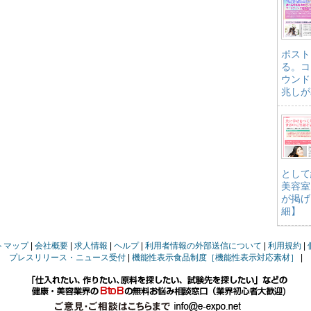
ポスト
る。コ
ウンド
兆しが
として
美容室
が掲げ
細】
トマップ
会社概要
求人情報
ヘルプ
利用者情報の外部送信について
利用規約
プレスリリース・ニュース受付
機能性表示食品制度［機能性表示対応素材］