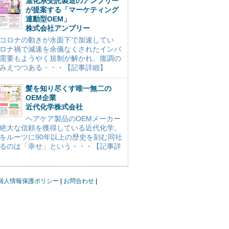
進化系受託製造のアンプリー
が提案する「マーケティング
連動型OEM」
株式会社アンプリー
コロナの動きが水面下で加速してい
ロナ禍で減速を余儀なくされたインバ
需要もようやく規制が解かれ、復調の
みえつつある・・・【記事詳細】
髪を知り尽くす唯一無二の
OEM企業
近代化学株式会社
ヘアケア製品のOEMメーカー
絶大な信頼を獲得している近代化学。
をルーツに90年以上の歴史を刻む同社
るのは「幸せ」という・・・【記事詳
個人情報保護ポリシー
お問合わせ