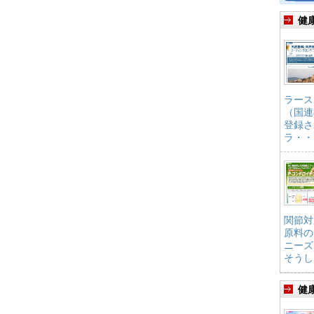
健
ラース
（国連
登録さ
ラ・・
関節対
原料の
ニーズ
そうし
健