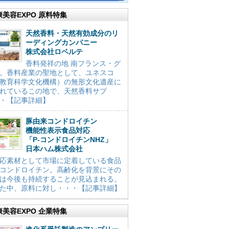
康美容EXPO 原料特集
天然香料・天然有効成分のリ
ーディングカンパニー
株式会社ロベルテ
香料発祥の地 南フランス・グ
。香料産業の聖地として、ユネスコ
教育科学文化機構）の無形文化遺産に
れているこの地で、天然香料サプ
・【記事詳細】
豚由来コンドロイチン
機能性表示食品対応
「P-コンドロイチンNHZ」
日本ハム株式会社
応素材として市場に定着している食品
コンドロイチン。高齢化を背景にその
は今後も持続することが見込まれる。
た中、原料に対し・・・【記事詳細】
康美容EXPO 企業特集