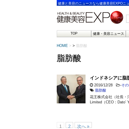
健康と美容のニュースなら健康美容EXPOニ
TOP
健康・美容ニュース
HOME
>
脂肪酸
脂肪酸
インドネシアに脂
2016/12/28
-
その
脂肪酸
花王株式会社（社長・澤田
Limited（CEO：Dato
1
2
次へ »