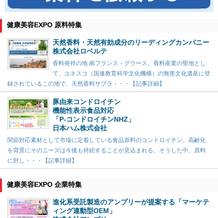
健康美容EXPO 原料特集
天然香料・天然有効成分のリーディングカンパニー
株式会社ロベルテ
香料発祥の地 南フランス・グラース。香料産業の聖地とし
て、ユネスコ（国連教育科学文化機構）の無形文化遺産に登
録されているこの地で、天然香料サプラ・・・【記事詳細】
豚由来コンドロイチン
機能性表示食品対応
「P-コンドロイチンNHZ」
日本ハム株式会社
関節対応素材として市場に定着している食品原料のコンドロイチン。高齢化
を背景にそのニーズは今後も持続することが見込まれる。そうした中、原料
に対し・・・【記事詳細】
健康美容EXPO 企業特集
進化系受託製造のアンプリーが提案する「マーケテ
ィング連動型OEM」