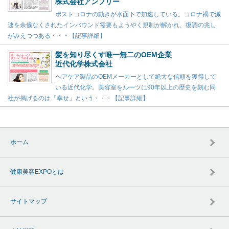
株式会社アンプリー
ポストコロナの動きが水面下で加速している。コロナ禍で減
速を余儀なくされたインバウンド需要もようやく規制が解かれ、復調の兆し
がみえつつある・・・【記事詳細】
髪を知り尽くす唯一無二のOEM企業
近代化学株式会社
ヘアケア製品のOEMメーカーとして絶大な信頼を獲得して
いる近代化学。美容室をルーツに90年以上の歴史を刻む同
社が掲げるのは「幸せ」という・・・【記事詳細】
ホーム
健康美容EXPOとは
サイトマップ