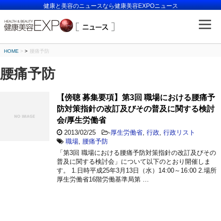
健康と美容のニュースなら健康美容EXPOニュース
HOME
>
腰痛予防
腰痛予防
【傍聴 募集要項】第3回 職場における腰痛予
防対策指針の改訂及びその普及に関する検討
会/厚生労働省
2013/02/25
-
厚生労働省
,
行政
,
行政リスト
職場
,
腰痛予防
「第3回 職場における腰痛予防対策指針の改訂及びその
普及に関する検討会」について以下のとおり開催しま
す。 1.日時平成25年3月13日（水）14:00～16:00 2.場所
厚生労働省16階労働基準局第 …