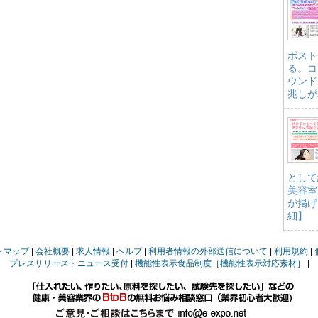
ポスト
る。コ
ウンド
兆しが
として
美容室
が掲げ
細】
トマップ
会社概要
求人情報
ヘルプ
利用者情報の外部送信について
利用規約
プレスリリース・ニュース受付
機能性表示食品制度［機能性表示対応素材］