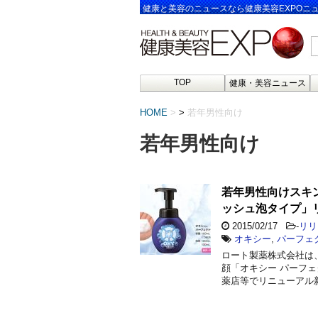
健康と美容のニュースなら健康美容EXPOニ
TOP
健康・美容ニュース
HOME
>
若年男性向け
若年男性向け
若年男性向けスキ
ッシュ泡タイプ」
2015/02/17
-
リリ
オキシー
,
パーフェ
ロート製薬株式会社は
顔「オキシー パーフェ
薬店等でリニューアル