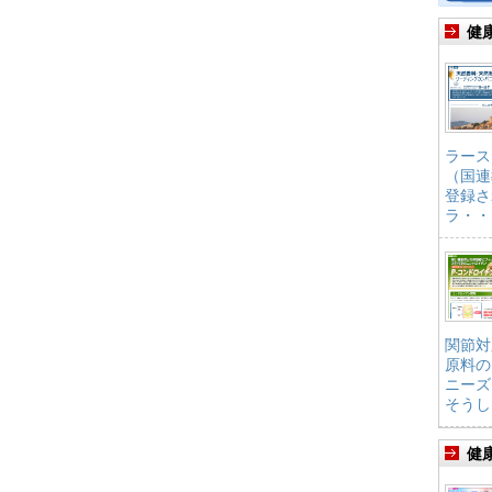
健
ラース
（国連
登録さ
ラ・・
関節対
原料の
ニーズ
そうし
健