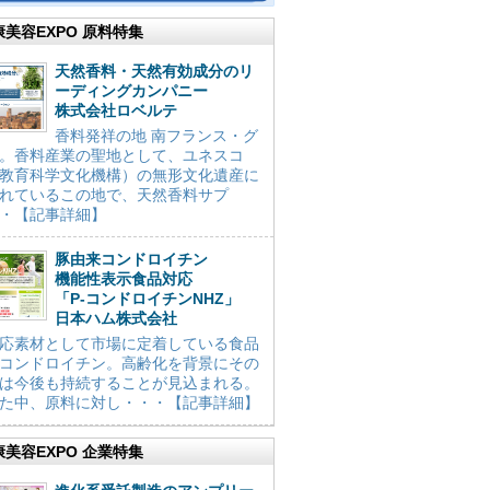
康美容EXPO 原料特集
天然香料・天然有効成分のリ
ーディングカンパニー
株式会社ロベルテ
香料発祥の地 南フランス・グ
。香料産業の聖地として、ユネスコ
教育科学文化機構）の無形文化遺産に
れているこの地で、天然香料サプ
・【記事詳細】
豚由来コンドロイチン
機能性表示食品対応
「P-コンドロイチンNHZ」
日本ハム株式会社
応素材として市場に定着している食品
コンドロイチン。高齢化を背景にその
は今後も持続することが見込まれる。
た中、原料に対し・・・【記事詳細】
康美容EXPO 企業特集