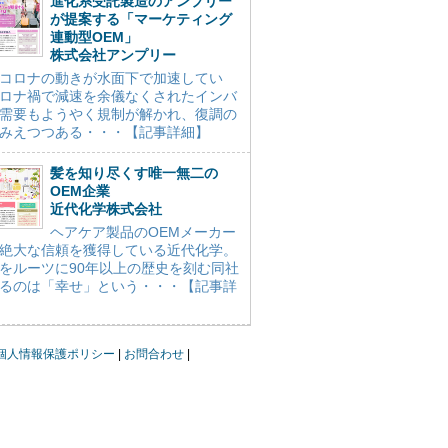
進化系受託製造のアンプリー
が提案する「マーケティング
連動型OEM」
株式会社アンプリー
コロナの動きが水面下で加速してい
ロナ禍で減速を余儀なくされたインバ
需要もようやく規制が解かれ、復調の
みえつつある・・・【記事詳細】
髪を知り尽くす唯一無二の
OEM企業
近代化学株式会社
ヘアケア製品のOEMメーカー
絶大な信頼を獲得している近代化学。
をルーツに90年以上の歴史を刻む同社
るのは「幸せ」という・・・【記事詳
個人情報保護ポリシー
お問合わせ