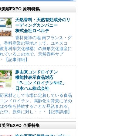
康美容EXPO 原料特集
天然香料・天然有効成分のリ
ーディングカンパニー
株式会社ロベルテ
香料発祥の地 南フランス・グ
。香料産業の聖地として、ユネスコ
教育科学文化機構）の無形文化遺産に
れているこの地で、天然香料サプ
・【記事詳細】
豚由来コンドロイチン
機能性表示食品対応
「P-コンドロイチンNHZ」
日本ハム株式会社
応素材として市場に定着している食品
コンドロイチン。高齢化を背景にその
は今後も持続することが見込まれる。
た中、原料に対し・・・【記事詳細】
康美容EXPO 企業特集