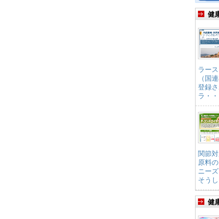
健
ラース
（国連
登録さ
ラ・・
関節対
原料の
ニーズ
そうし
健