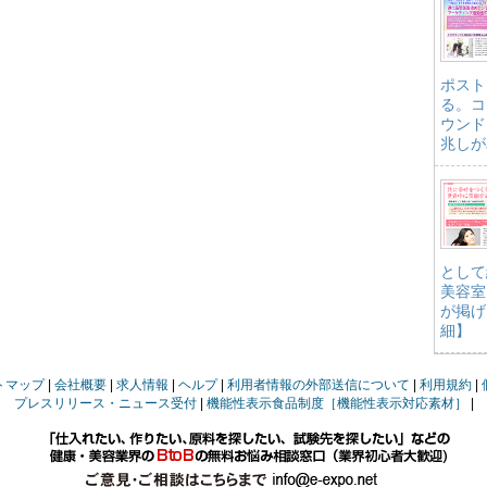
ポスト
る。コ
ウンド
兆しが
として
美容室
が掲げ
細】
トマップ
会社概要
求人情報
ヘルプ
利用者情報の外部送信について
利用規約
プレスリリース・ニュース受付
機能性表示食品制度［機能性表示対応素材］