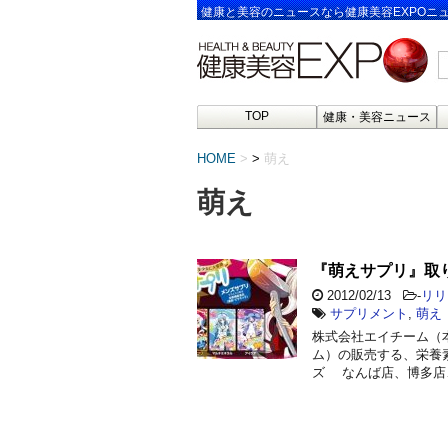
健康と美容のニュースなら健康美容EXPOニ
TOP
健康・美容ニュース
HOME
>
萌え
萌え
『萌えサプリ』取
2012/02/13
-
リリ
サプリメント
,
萌え
株式会社エイチーム（
ム）の販売する、栄養
ズ なんば店、博多店