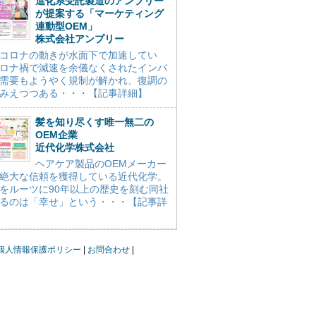
進化系受託製造のアンプリー
が提案する「マーケティング
連動型OEM」
株式会社アンプリー
コロナの動きが水面下で加速してい
ロナ禍で減速を余儀なくされたインバ
需要もようやく規制が解かれ、復調の
みえつつある・・・【記事詳細】
髪を知り尽くす唯一無二の
OEM企業
近代化学株式会社
ヘアケア製品のOEMメーカー
絶大な信頼を獲得している近代化学。
をルーツに90年以上の歴史を刻む同社
るのは「幸せ」という・・・【記事詳
個人情報保護ポリシー
お問合わせ