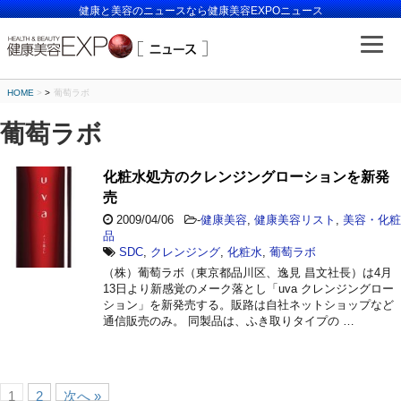
健康と美容のニュースなら健康美容EXPOニュース
HOME
>
葡萄ラボ
葡萄ラボ
化粧水処方のクレンジングローションを新発
売
2009/04/06
-
健康美容
,
健康美容リスト
,
美容・化粧
品
SDC
,
クレンジング
,
化粧水
,
葡萄ラボ
（株）葡萄ラボ（東京都品川区、逸見 昌文社長）は4月
13日より新感覚のメーク落とし「uva クレンジングロー
ション」を新発売する。販路は自社ネットショップなど
通信販売のみ。 同製品は、ふき取りタイプの …
1
2
次へ »