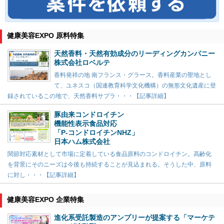
健康美容EXPO 原料特集
天然香料・天然有効成分のリーディングカンパニー
株式会社ロベルテ
香料発祥の地 南フランス・グラース。香料産業の聖地とし
て、ユネスコ（国連教育科学文化機構）の無形文化遺産に登
録されているこの地で、天然香料サプラ・・・【記事詳細】
豚由来コンドロイチン
機能性表示食品対応
「P-コンドロイチンNHZ」
日本ハム株式会社
関節対応素材として市場に定着している食品原料のコンドロイチン。高齢化
を背景にそのニーズは今後も持続することが見込まれる。そうした中、原料
に対し・・・【記事詳細】
健康美容EXPO 企業特集
進化系受託製造のアンプリーが提案する「マーケテ