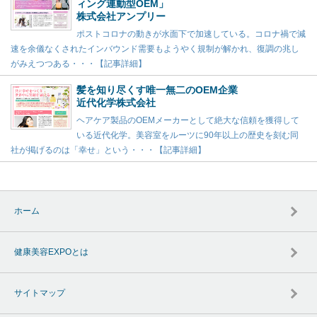
ィング連動型OEM」
株式会社アンプリー
ポストコロナの動きが水面下で加速している。コロナ禍で減
速を余儀なくされたインバウンド需要もようやく規制が解かれ、復調の兆し
がみえつつある・・・【記事詳細】
髪を知り尽くす唯一無二のOEM企業
近代化学株式会社
ヘアケア製品のOEMメーカーとして絶大な信頼を獲得して
いる近代化学。美容室をルーツに90年以上の歴史を刻む同
社が掲げるのは「幸せ」という・・・【記事詳細】
ホーム
健康美容EXPOとは
サイトマップ