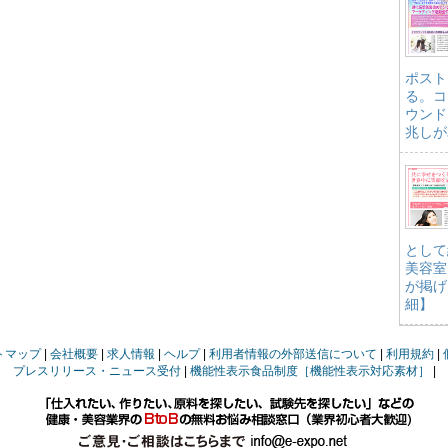
ポスト
る。コ
ウンド
兆しが
として
美容室
が掲げ
細】
トマップ
会社概要
求人情報
ヘルプ
利用者情報の外部送信について
利用規約
プレスリリース・ニュース受付
機能性表示食品制度［機能性表示対応素材］