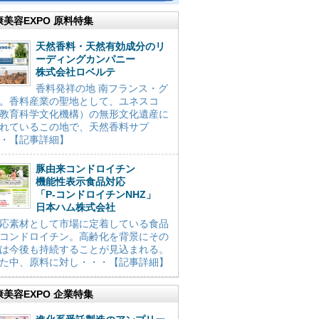
康美容EXPO 原料特集
天然香料・天然有効成分のリ
ーディングカンパニー
株式会社ロベルテ
香料発祥の地 南フランス・グ
。香料産業の聖地として、ユネスコ
教育科学文化機構）の無形文化遺産に
れているこの地で、天然香料サプ
・【記事詳細】
豚由来コンドロイチン
機能性表示食品対応
「P-コンドロイチンNHZ」
日本ハム株式会社
応素材として市場に定着している食品
コンドロイチン。高齢化を背景にその
は今後も持続することが見込まれる。
た中、原料に対し・・・【記事詳細】
康美容EXPO 企業特集