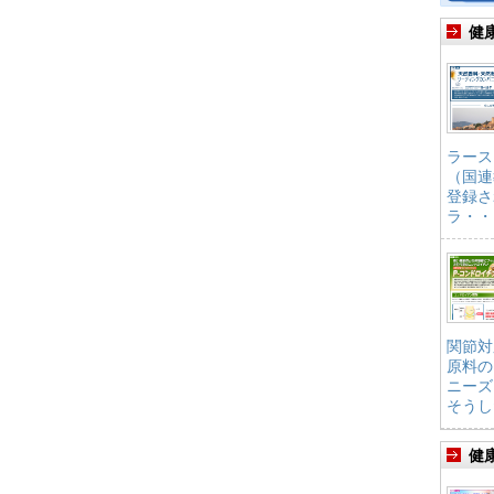
健
ラース
（国連
登録さ
ラ・・
関節対
原料の
ニーズ
そうし
健