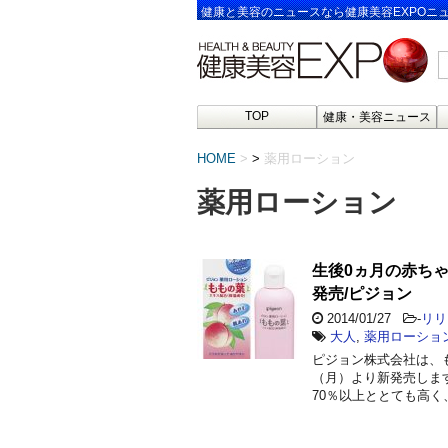
健康と美容のニュースなら健康美容EXPOニ
TOP
健康・美容ニュース
HOME
>
薬用ローション
薬用ローション
生後0ヵ月の赤ち
発売/ピジョン
2014/01/27
-
リリ
大人
,
薬用ローショ
ピジョン株式会社は、も
（月）より新発売しま
70％以上ととても高く、