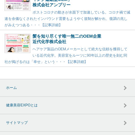
株式会社アンプリー
ポストコロナの動きが水面下で加速している。コロナ禍で減
速を余儀なくされたインバウンド需要もようやく規制が解かれ、復調の兆し
がみえつつある・・・【記事詳細】
髪を知り尽くす唯一無二のOEM企業
近代化学株式会社
ヘアケア製品のOEMメーカーとして絶大な信頼を獲得して
いる近代化学。美容室をルーツに90年以上の歴史を刻む同
社が掲げるのは「幸せ」という・・・【記事詳細】
ホーム
健康美容EXPOとは
サイトマップ