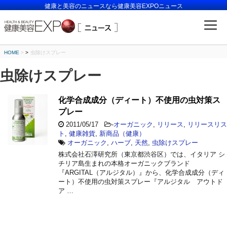
健康と美容のニュースなら健康美容EXPOニュース
HOME
>
虫除けスプレー
虫除けスプレー
化学合成成分（ディート）不使用の虫対策ス
プレー
2011/05/17
-
オーガニック
,
リリース
,
リリースリス
ト
,
健康雑貨
,
新商品（健康）
オーガニック
,
ハーブ
,
天然
,
虫除けスプレー
株式会社石澤研究所（東京都渋谷区）では、イタリア シ
チリア島生まれの本格オーガニックブランド
『ARGITAL（アルジタル）』から、化学合成成分（ディ
ート）不使用の虫対策スプレー『アルジタル アウトド
ア …