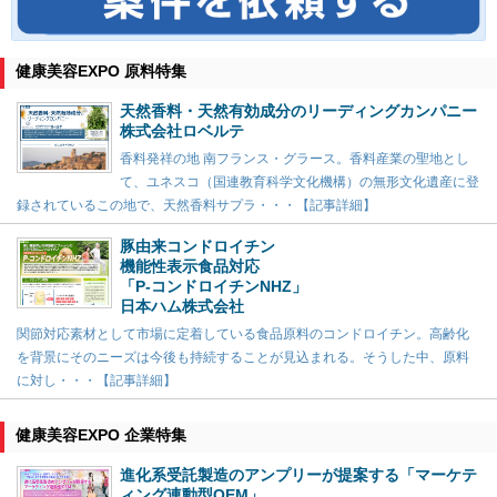
健康美容EXPO 原料特集
天然香料・天然有効成分のリーディングカンパニー
株式会社ロベルテ
香料発祥の地 南フランス・グラース。香料産業の聖地とし
て、ユネスコ（国連教育科学文化機構）の無形文化遺産に登
録されているこの地で、天然香料サプラ・・・【記事詳細】
豚由来コンドロイチン
機能性表示食品対応
「P-コンドロイチンNHZ」
日本ハム株式会社
関節対応素材として市場に定着している食品原料のコンドロイチン。高齢化
を背景にそのニーズは今後も持続することが見込まれる。そうした中、原料
に対し・・・【記事詳細】
健康美容EXPO 企業特集
進化系受託製造のアンプリーが提案する「マーケテ
ィング連動型OEM」