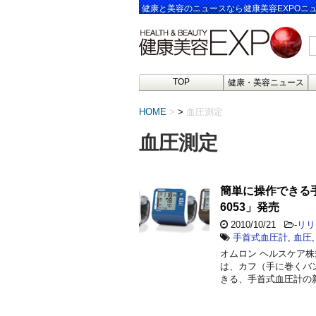
健康と美容のニュースなら健康美容EXPOニ
TOP
健康・美容ニュース
HOME
>
血圧測定
血圧測定
簡単に操作できる手
6053」発売
2010/10/21
-
リリ
手首式血圧計
,
血圧
オムロン ヘルスケア
は、カフ（手に巻くバ
きる、手首式血圧計の新