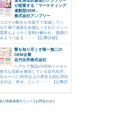
進化系受託製造のアンプリー
が提案する「マーケティング
連動型OEM」
株式会社アンプリー
コロナの動きが水面下で加速してい
ロナ禍で減速を余儀なくされたインバ
需要もようやく規制が解かれ、復調の
みえつつある・・・【記事詳細】
髪を知り尽くす唯一無二の
OEM企業
近代化学株式会社
ヘアケア製品のOEMメーカー
絶大な信頼を獲得している近代化学。
をルーツに90年以上の歴史を刻む同社
るのは「幸せ」という・・・【記事詳
個人情報保護ポリシー
お問合わせ