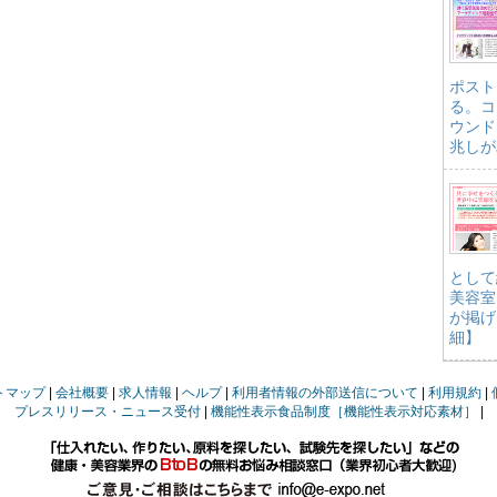
ポスト
る。コ
ウンド
兆しが
として
美容室
が掲げ
細】
トマップ
会社概要
求人情報
ヘルプ
利用者情報の外部送信について
利用規約
プレスリリース・ニュース受付
機能性表示食品制度［機能性表示対応素材］