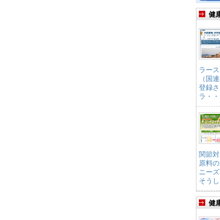
健
ラース
（国連
登録さ
ラ・・
関節対
原料の
ニーズ
そうし
健