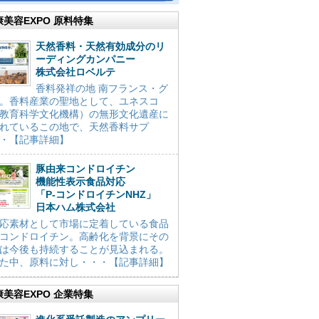
康美容EXPO 原料特集
天然香料・天然有効成分のリ
ーディングカンパニー
株式会社ロベルテ
香料発祥の地 南フランス・グ
。香料産業の聖地として、ユネスコ
教育科学文化機構）の無形文化遺産に
れているこの地で、天然香料サプ
・【記事詳細】
豚由来コンドロイチン
機能性表示食品対応
「P-コンドロイチンNHZ」
日本ハム株式会社
応素材として市場に定着している食品
コンドロイチン。高齢化を背景にその
は今後も持続することが見込まれる。
た中、原料に対し・・・【記事詳細】
康美容EXPO 企業特集