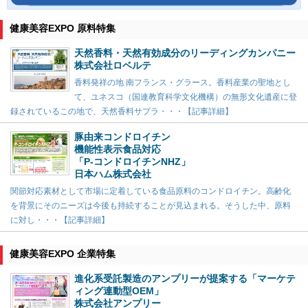
健康美容EXPO 原料特集
天然香料・天然有効成分のリーディングカンパニー
株式会社ロベルテ
香料発祥の地 南フランス・グラース。香料産業の聖地とし
て、ユネスコ（国連教育科学文化機構）の無形文化遺産に登
録されているこの地で、天然香料サプラ・・・【記事詳細】
豚由来コンドロイチン
機能性表示食品対応
「P-コンドロイチンNHZ」
日本ハム株式会社
関節対応素材として市場に定着している食品原料のコンドロイチン。高齢化
を背景にそのニーズは今後も持続することが見込まれる。そうした中、原料
に対し・・・【記事詳細】
健康美容EXPO 企業特集
進化系受託製造のアンプリーが提案する「マーケテ
ィング連動型OEM」
株式会社アンプリー