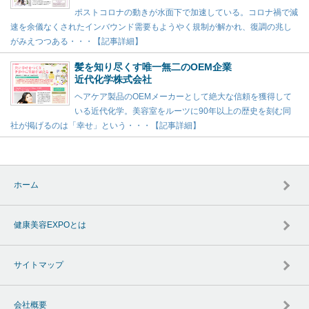
ポストコロナの動きが水面下で加速している。コロナ禍で減
速を余儀なくされたインバウンド需要もようやく規制が解かれ、復調の兆し
がみえつつある・・・【記事詳細】
髪を知り尽くす唯一無二のOEM企業
近代化学株式会社
ヘアケア製品のOEMメーカーとして絶大な信頼を獲得して
いる近代化学。美容室をルーツに90年以上の歴史を刻む同
社が掲げるのは「幸せ」という・・・【記事詳細】
ホーム
健康美容EXPOとは
サイトマップ
会社概要