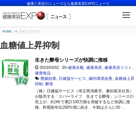
健康と美容のニュースなら健康美容EXPOニュース
HOME
>
血糖値上昇抑制
血糖値上昇抑制
生きた酵母シリーズが快調に推移
2010/03/02
-
健康全般
,
健康美容
,
健康美容リスト
,
健康食品
整腸効果
,
日健協サービス
,
腸内環境改善
,
血糖値上昇
抑制
,
酵母
（株）日健協サービス（埼玉県鴻巣市、兼杉範夫社長）
が販売する「スパーライフ 生きてる酵母」シリーズの
売上が、約3年で累計100万個を突破するなど快調に推
移。昨期前年比200%増に続き、今期はさらに50 …