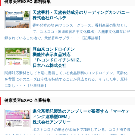
健康美容EXPO 原料特集
天然香料・天然有効成分のリーディングカンパニー
株式会社ロベルテ
香料発祥の地 南フランス・グラース。香料産業の聖地とし
て、ユネスコ（国連教育科学文化機構）の無形文化遺産に登
録されているこの地で、天然香料サプラ・・・【記事詳細】
豚由来コンドロイチン
機能性表示食品対応
「P-コンドロイチンNHZ」
日本ハム株式会社
関節対応素材として市場に定着している食品原料のコンドロイチン。高齢化
を背景にそのニーズは今後も持続することが見込まれる。そうした中、原料
に対し・・・【記事詳細】
健康美容EXPO 企業特集
進化系受託製造のアンプリーが提案する「マーケテ
ィング連動型OEM」
株式会社アンプリー
ポストコロナの動きが水面下で加速している。コロナ禍で減